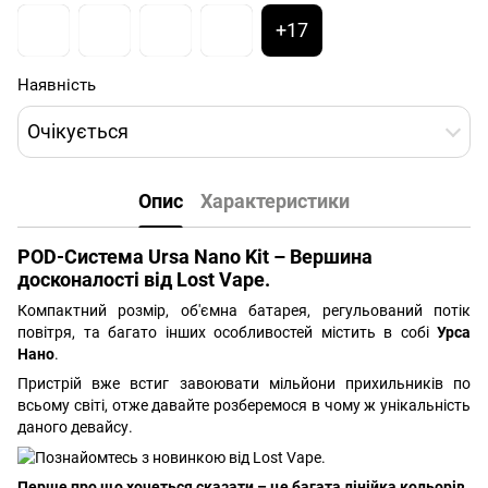
+17
Наявність
Очікується
Опис
Характеристики
POD-Система Ursa Nano Kit – Вершина
досконалості від Lost Vape.
Компактний розмір, об'ємна батарея, регульований потік
повітря, та багато інших особливостей містить в собі
Урса
Нано
.
Пристрій вже встиг завоювати мільйони прихильників по
всьому світі, отже давайте розберемося в чому ж унікальність
даного девайсу.
Перше про що хочеться сказати – це багата лінійка кольорів.