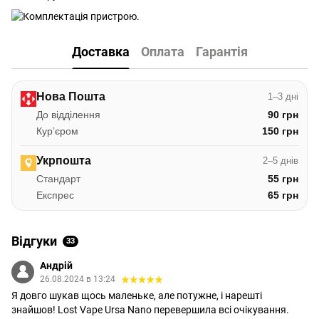
Доставка
Оплата
Гарантія
Нова Пошта
1–3 дні
До відділення
90 грн
Курʼєром
150 грн
Укрпошта
2–5 днів
Стандарт
55 грн
Експрес
65 грн
Відгуки
33
Андрій
26.08.2024 в 13:24
Я довго шукав щось маленьке, але потужне, і нарешті
знайшов! Lost Vape Ursa Nano перевершила всі очікування.