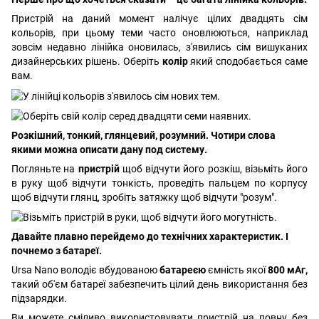
Пристрій на даний момент налічує цілих двадцять сім
кольорів, при цьому теми часто оновлюються, наприклад
зовсім недавно лінійка оновилась, з'явились сім вишуканих
дизайнерських рішень. Оберіть
колір
який сподобається саме
вам.
Розкішний, тонкий, глянцевий, розумний. Чотири слова
якими можна описати дану под систему.
Погляньте на
пристрій
щоб відчути його розкіш, візьміть його
в руку щоб відчути тонкість, проведіть пальцем по корпусу
щоб відчути глянц, зробіть затяжку щоб відчути "розум".
Давайте плавно перейдемо до технічних характеристик. І
почнемо з батареї.
Ursa Nano володіє вбудованою
батареєю
ємність якої
800 мАг,
такий об'єм батареї забезпечить цілий день використання без
підзарядки.
Ви можете сміливо використовувати пристрій на повну без