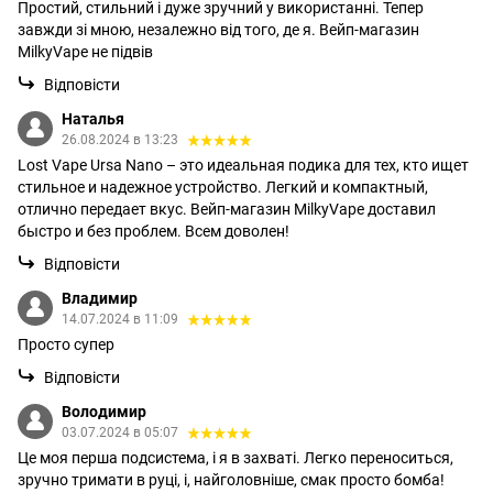
Простий, стильний і дуже зручний у використанні. Тепер
завжди зі мною, незалежно від того, де я. Вейп-магазин
MilkyVape не підвів
Відповісти
Наталья
26.08.2024 в 13:23
Lost Vape Ursa Nano – это идеальная подика для тех, кто ищет
стильное и надежное устройство. Легкий и компактный,
отлично передает вкус. Вейп-магазин MilkyVape доставил
быстро и без проблем. Всем доволен!
Відповісти
Владимир
14.07.2024 в 11:09
Просто супер
Відповісти
Володимир
03.07.2024 в 05:07
Це моя перша подсистема, і я в захваті. Легко переноситься,
зручно тримати в руці, і, найголовніше, смак просто бомба!