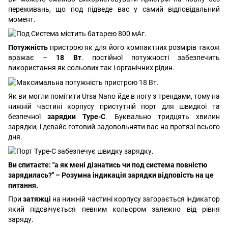
переживань, що под підведе вас у самий відповідальний
момент.
Потужність
пристрою як для його компактних розмірів також
вражає –
18 Вт
. постійної потужності забезпечить
використання як сольових так і органічних рідин.
Як ви могли помітити Ursa Nano йде в ногу з трендами, тому на
нижній частині корпусу пристутній порт для швидкої та
безпечної
зарядки Type-C
. Буквально тридцять хвилин
зарядки, і девайс готовий задовольняти вас на протязі всього
дня.
Ви спитаєте: "а як мені дізнатись чи под система повністю
зарядилась?" – Розумна індикація зарядки відповість на це
питання.
При
затяжці
на нижній частині корпусу загорається індикатор
який підсвічується певним кольором залежно від рівня
заряду.