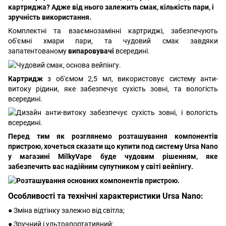
картриджа? Адже від нього залежить смак, кількість пари, і
зручність використання.
Комплектні та взаємнозамінні картриджі, забезпечують
об'ємні хмари пари, та чудовий смак завдяки
запатентованому
випаровувачі
всередині.
Картридж
з об'ємом 2,5 мл, використовує систему анти-
витоку рідини, яке забезпечує сухість зовні, та вологість
всередині.
Перед тим як розглянемо розташування компонентів
пристрою, хочеться сказати що купити под систему Ursa Nano
у магазині MilkyVape буде чудовим рішенням, яке
забезпечить вас надійним супутником у світі вейпінгу.
Особливості та технічні характеристики Ursa Nano:
● Зміна відтінку залежно від світла;
● Зручний і ультрапортативний;