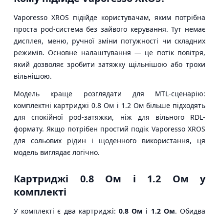
Vaporesso XROS підійде користувачам, яким потрібна
проста pod-система без зайвого керування. Тут немає
дисплея, меню, ручної зміни потужності чи складних
режимів. Основне налаштування — це потік повітря,
який дозволяє зробити затяжку щільнішою або трохи
вільнішою.
Модель краще розглядати для MTL-сценарію:
комплектні картриджі 0.8 Ом і 1.2 Ом більше підходять
для спокійної pod-затяжки, ніж для вільного RDL-
формату. Якщо потрібен простий подік Vaporesso XROS
для сольових рідин і щоденного використання, ця
модель виглядає логічно.
Картриджі 0.8 Ом і 1.2 Ом у
комплекті
У комплекті є два картриджі:
0.8 Ом
і
1.2 Ом
. Обидва