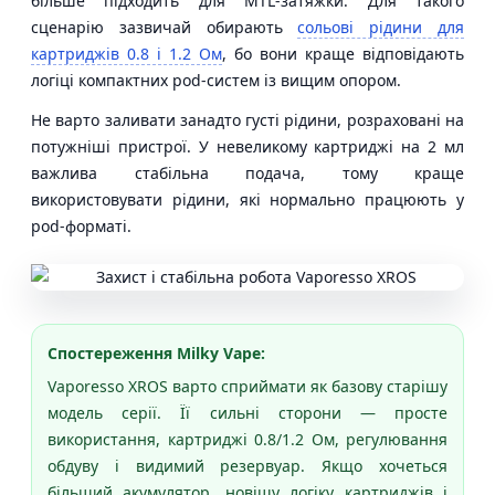
більше підходить для MTL-затяжки. Для такого
сценарію зазвичай обирають
сольові рідини для
картриджів 0.8 і 1.2 Ом
, бо вони краще відповідають
логіці компактних pod-систем із вищим опором.
Не варто заливати занадто густі рідини, розраховані на
потужніші пристрої. У невеликому картриджі на 2 мл
важлива стабільна подача, тому краще
використовувати рідини, які нормально працюють у
pod-форматі.
Спостереження Milky Vape:
Vaporesso XROS варто сприймати як базову старішу
модель серії. Її сильні сторони — просте
використання, картриджі 0.8/1.2 Ом, регулювання
обдуву і видимий резервуар. Якщо хочеться
більший акумулятор, новішу логіку картриджів і