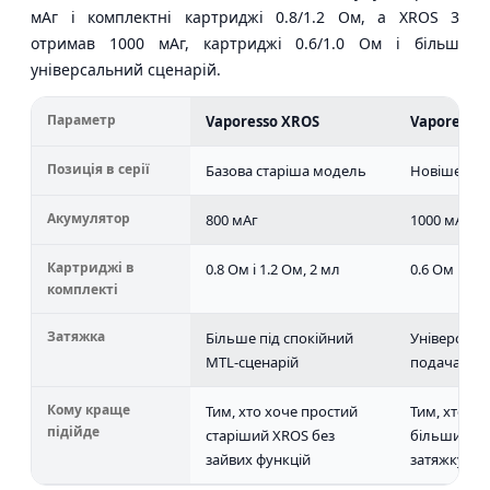
мАг і комплектні картриджі 0.8/1.2 Ом, а XROS 3
отримав 1000 мАг, картриджі 0.6/1.0 Ом і більш
універсальний сценарій.
Параметр
Vaporesso XROS
Vaporesso 
Позиція в серії
Базова старіша модель
Новіше пок
Акумулятор
800 мАг
1000 мАг
Картриджі в
0.8 Ом і 1.2 Ом, 2 мл
0.6 Ом і 1.0
комплекті
Затяжка
Більше під спокійний
Універсаль
MTL-сценарій
подача
Кому краще
Тим, хто хоче простий
Тим, хто х
підійде
старіший XROS без
більший ак
зайвих функцій
затяжку