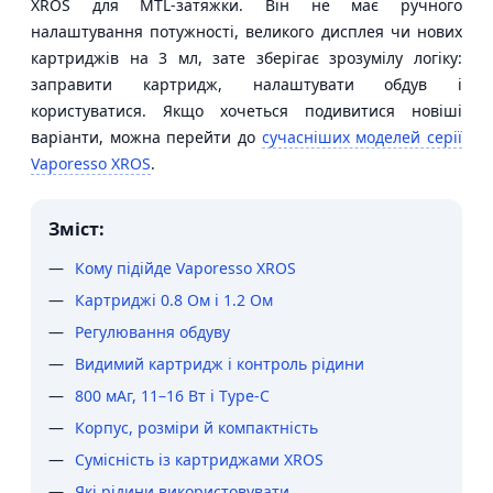
XROS для MTL-затяжки. Він не має ручного
налаштування потужності, великого дисплея чи нових
картриджів на 3 мл, зате зберігає зрозумілу логіку:
заправити картридж, налаштувати обдув і
користуватися. Якщо хочеться подивитися новіші
варіанти, можна перейти до
сучасніших моделей серії
Vaporesso XROS
.
Зміст:
Кому підійде Vaporesso XROS
Картриджі 0.8 Ом і 1.2 Ом
Регулювання обдуву
Видимий картридж і контроль рідини
800 мАг, 11–16 Вт і Type-C
Корпус, розміри й компактність
Сумісність із картриджами XROS
Які рідини використовувати