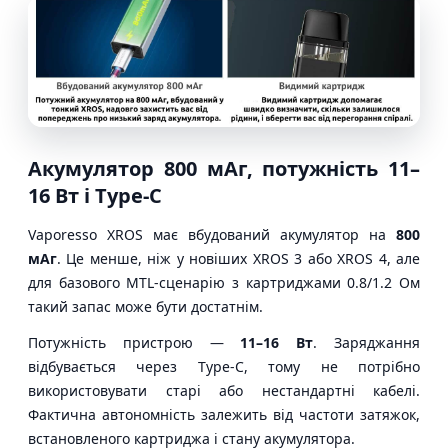
Акумулятор 800 мАг, потужність 11–
16 Вт і Type-C
Vaporesso XROS має вбудований акумулятор на
800
мАг
. Це менше, ніж у новіших XROS 3 або XROS 4, але
для базового MTL-сценарію з картриджами 0.8/1.2 Ом
такий запас може бути достатнім.
Потужність пристрою —
11–16 Вт
. Заряджання
відбувається через Type-C, тому не потрібно
використовувати старі або нестандартні кабелі.
Фактична автономність залежить від частоти затяжок,
встановленого картриджа і стану акумулятора.