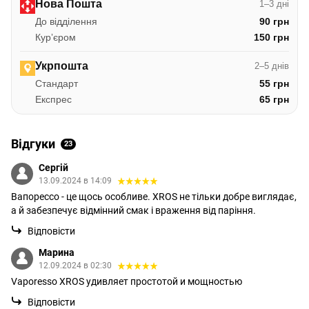
Нова Пошта
1–3 дні
До відділення
90 грн
Курʼєром
150 грн
Укрпошта
2–5 днів
Стандарт
55 грн
Експрес
65 грн
Відгуки
23
Сергій
13.09.2024 в 14:09
Вапорессо - це щось особливе. XROS не тільки добре виглядає,
а й забезпечує відмінний смак і враження від паріння.
Відповісти
Марина
12.09.2024 в 02:30
Vaporesso XROS удивляет простотой и мощностью
Відповісти