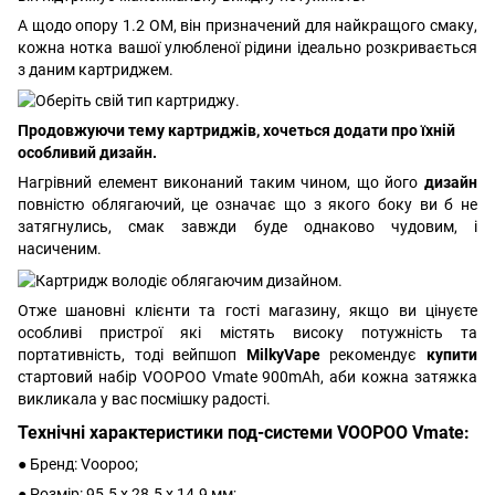
А щодо опору 1.2 ОМ, він призначений для найкращого смаку,
кожна нотка вашої улюбленої рідини ідеально розкривається
з даним картриджем.
Продовжуючи тему картриджів, хочеться додати про їхній
особливий дизайн.
Нагрівний елемент виконаний таким чином, що його
дизайн
повністю облягаючий, це означає що з якого боку ви б не
затягнулись, смак завжди буде однаково чудовим, і
насиченим.
Отже шановні клієнти та гості магазину, якщо ви цінуєте
особливі пристрої які містять високу потужність та
портативність, тоді вейпшоп
MilkyVape
рекомендує
купити
cтартовий набір VOOPOO Vmate 900mAh, аби кожна затяжка
викликала у вас посмішку радості.
Технічні характеристики под-системи VOOPOO Vmate:
● Бренд: Voopoo;
● Розмір: 95.5 х 28.5 х 14.9 мм;