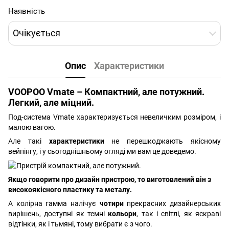
Наявність
Очікується
Опис
Характеристики
VOOPOO Vmate – Компактний, але потужний.
Легкий, але міцний.
Под-система Vmate характеризується невеличким розміром, і
малою вагою.
Але такі
характеристики
не перешкоджають якісному
вейпінгу, і у сьогоднішньому огляді ми вам це доведемо.
Якщо говорити про дизайн пристрою, то виготовлений він з
високоякісного пластику та металу.
А колірна гамма налічує
чотири
прекрасних дизайнерських
вирішень, доступні як темні
кольори
, так і світлі, як яскраві
відтінки, як і тьмяні, тому вибрати є з чого.