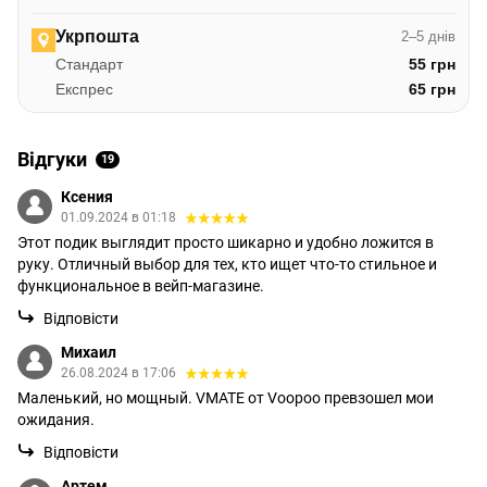
Укрпошта
2–5 днів
Стандарт
55 грн
Експрес
65 грн
Відгуки
19
Ксения
01.09.2024 в 01:18
Этот подик выглядит просто шикарно и удобно ложится в
руку. Отличный выбор для тех, кто ищет что-то стильное и
функциональное в вейп-магазине.
Відповісти
Михаил
26.08.2024 в 17:06
Маленький, но мощный. VMATE от Voopoo превзошел мои
ожидания.
Відповісти
Артем