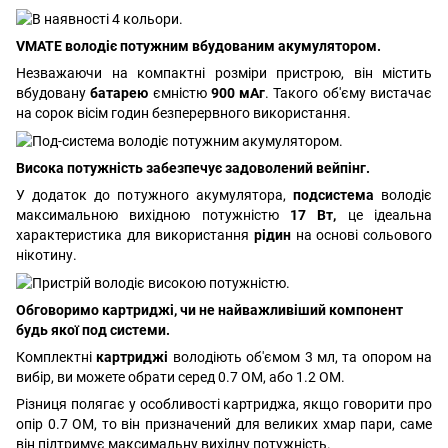
VMATE володіє потужним вбудованим акумулятором.
Незважаючи на компактні розміри пристрою, він містить
вбудовану
батарею
ємністю
900 мАг
. Такого об'єму вистачає
на сорок вісім годин безперервного використання.
Висока потужність забезпечує задоволений вейпінг.
У додаток до потужного акумулятора,
подсистема
володіє
максимальною вихідною потужністю
17 Вт,
це ідеальна
характеристика для використання
рідин
на основі сольового
нікотину.
Обговоримо картриджі, чи не найважливіший компонент
будь якої под системи.
Комплектні
картриджі
володіють об'ємом 3 мл, та опором на
вибір, ви можете обрати серед 0.7 ОМ, або 1.2 ОМ.
Різниця полягає у особливості картриджа, якщо говорити про
опір 0.7 ОМ, то він призначений для великих хмар пари, саме
він підтримує максимальну вихідну потужність.