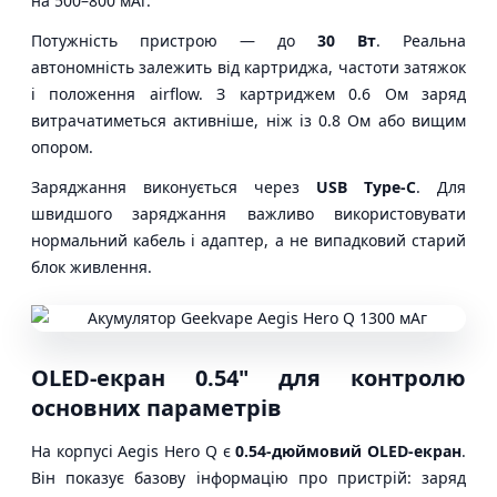
на 500–800 мАг.
Потужність пристрою — до
30 Вт
. Реальна
автономність залежить від картриджа, частоти затяжок
і положення airflow. З картриджем 0.6 Ом заряд
витрачатиметься активніше, ніж із 0.8 Ом або вищим
опором.
Заряджання виконується через
USB Type-C
. Для
швидшого заряджання важливо використовувати
нормальний кабель і адаптер, а не випадковий старий
блок живлення.
OLED-екран 0.54" для контролю
основних параметрів
На корпусі Aegis Hero Q є
0.54-дюймовий OLED-екран
.
Він показує базову інформацію про пристрій: заряд