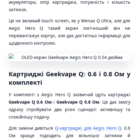
акумулятора, опір картриджа, потужність і кількість
затяжок.
Це не великий touch screen, як у Wenax Q Ultra, але для
Aegis Hero Q такий екран логічніший: він не
перевантажує корпус, але дає достатньо інформації для
щоденного контролю.
Картриджі Geekvape Q: 0.6 і 0.8 Ом у
комплекті
У комплекті з Aegis Hero Q зазвичай ідуть картриджі
Geekvape Q 0.6 Ом
і
Geekvape Q 0.8 Ом
. Це дає змогу
одразу спробувати два різні сценарії: активнішу та
спокійнішу подачу.
Для заміни дивіться
Q-картриджі для Aegis Hero Q
. 0.6
Ом краще підходить для вільнішої затяжки й