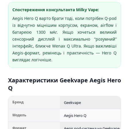
Спостереження консультанта Milky Vape:
Aegis Hero Q варто брати тоді, коли потрібен Q-pod
із відчутно міцнішим корпусом, екраном, airflow і
батареєю 1300 мАг. Якщо хочеться великий
сенсорний дисплей і максимально “розумний”
інтерфейс, ближче Wenax Q Ultra. Якщо важливіші
Aegis-формат, ремінець і практичність — Hero Q
виглядає логічніше.
Характеристики Geekvape Aegis Hero
Q
Бренд
Geekvape
Модель
Aegis Hero Q
Формат
Aegis pod-система на Geekvape Q Ser