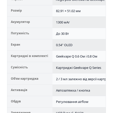
Розмір
82.91 × 51.02 мм
Акумулятор
1300 мАг
Потужність
До 30 Вт
Екран
0.54" OLED
Картриджі в комплекті
Geekvape Q 0.6 Ом і 0.8 Ом
Сумісність
Картриджі Geekvape Q Series
Об’єм картриджа
2 / 3 мл залежно від версії картрид
Активація
Автозатяжка / кнопка
Обдув
Регулювання airflow
Заряджання
USB Type-C, 5V/2A