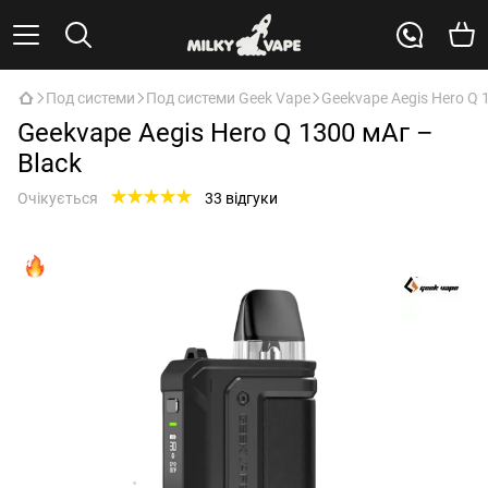
Под системи
Под системи Geek Vape
Geekvape Aegis Hero Q 
Geekvape Aegis Hero Q 1300 мАг –
Black
Очікується
33 відгуки