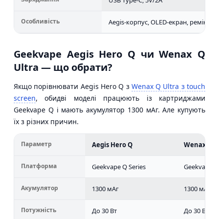
Особливість
Aegis-корпус, OLED-екран, ремінець
Geekvape Aegis Hero Q чи Wenax Q
Ultra — що обрати?
Якщо порівнювати Aegis Hero Q з
Wenax Q Ultra з touch
screen
, обидві моделі працюють із картриджами
Geekvape Q і мають акумулятор 1300 мАг. Але купують
їх з різних причин.
Параметр
Aegis Hero Q
Wenax Q U
Платформа
Geekvape Q Series
Geekvape Q 
Акумулятор
1300 мАг
1300 мАг
Потужність
До 30 Вт
До 30 Вт