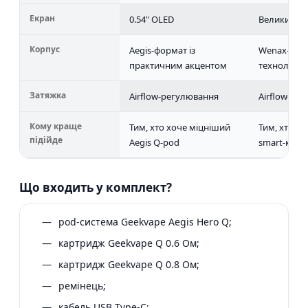
Екран
0.54" OLED
Великий to
Корпус
Aegis-формат із
Wenax-форм
практичним акцентом
технологі
Затяжка
Airflow-регулювання
Airflow-ре
Кому краще
Тим, хто хоче міцніший
Тим, хто хо
підійде
Aegis Q-pod
smart-керу
Що входить у комплект?
pod-система Geekvape Aegis Hero Q;
картридж Geekvape Q 0.6 Ом;
картридж Geekvape Q 0.8 Ом;
ремінець;
кабель USB Type-C;