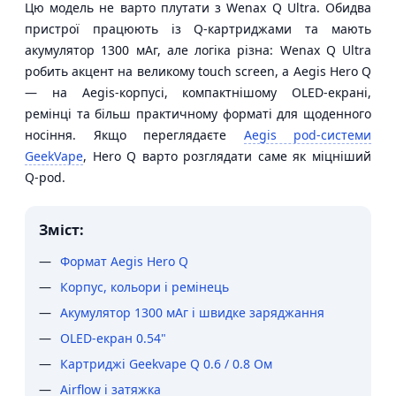
Цю модель не варто плутати з Wenax Q Ultra. Обидва
пристрої працюють із Q-картриджами та мають
акумулятор 1300 мАг, але логіка різна: Wenax Q Ultra
робить акцент на великому touch screen, а Aegis Hero Q
— на Aegis-корпусі, компактнішому OLED-екрані,
ремінці та більш практичному форматі для щоденного
носіння. Якщо переглядаєте
Aegis pod-системи
GeekVape
, Hero Q варто розглядати саме як міцніший
Q-pod.
Зміст:
Формат Aegis Hero Q
Корпус, кольори і ремінець
Акумулятор 1300 мАг і швидке заряджання
OLED-екран 0.54"
Картриджі Geekvape Q 0.6 / 0.8 Ом
Airflow і затяжка