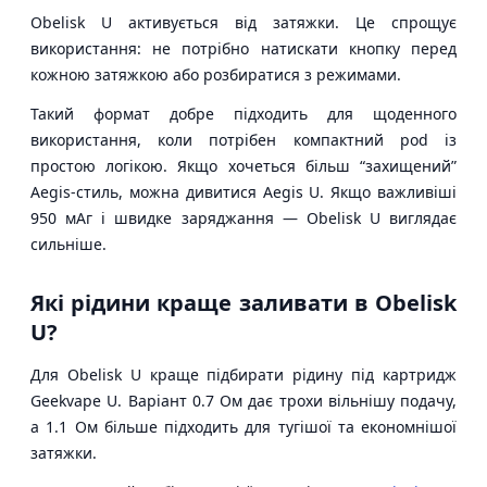
Obelisk U активується від затяжки. Це спрощує
використання: не потрібно натискати кнопку перед
кожною затяжкою або розбиратися з режимами.
Такий формат добре підходить для щоденного
використання, коли потрібен компактний pod із
простою логікою. Якщо хочеться більш “захищений”
Aegis-стиль, можна дивитися Aegis U. Якщо важливіші
950 мАг і швидке заряджання — Obelisk U виглядає
сильніше.
Які рідини краще заливати в Obelisk
U?
Для Obelisk U краще підбирати рідину під картридж
Geekvape U. Варіант 0.7 Ом дає трохи вільнішу подачу,
а 1.1 Ом більше підходить для тугішої та економнішої
затяжки.