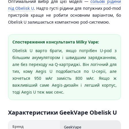
Оптимальний вибір для цієї моделі —
сольові рідини
під Obelisk U
. Надто густі рідини для потужних pod-mod
пристроїв краще не робити основним варіантом, бо
Obelisk U залишається компактною pod-системою.
Спостереження консультанта Milky Vape:
Obelisk U варто брати, якщо потрібен U-pod з
більшим акумулятором і швидшим заряджанням,
але без переходу на Q-картриджі. Він логічний для
тих, кому Aegis U подобається по U-серії, але
хочеться 950 мАг замість 800 мАг. Якщо ж
важливіший саме Aegis-дизайн і легший корпус,
тоді Aegis U теж має сенс.
Характеристики GeekVape Obelisk U
Бренд
GeekVape