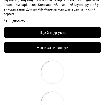
Шукав надійну под-систему, і GeekVape Obelisk U став для мене
ідеальним варіантом. Компактний, стильний і дуже зручний у
використанні. Дякую MilkyVape за консультацію та якісний
сервіс!
Відповісти
Ще 5 відгуків
Написати відгук