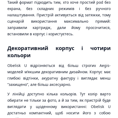
Такий формат підходить тим, хто хоче простий pod без
екрана, без складних режимів і без ручного
налаштування. Пристрій активується від затяжки, тому
сценарій використання максимально прямий:
заправили картридж, дали йому просочитися,
встановили в корпус і користуєтесь.
Декоративний корпус і чотири
кольори
Obelisk U відрізняється від більш строгих Aegis-
моделей м’якшим декоративним дизайном. Корпус має
глибокі відтінки, акуратну фактуру і виглядає менш
“захищено”, але більш аксесуарно.
У лінійці доступно кілька кольорів. Тут колір варто
обирати не тільки за фото, а й за тим, як пристрій буде
виглядати у щоденному використанні: Obelisk U
достатньо компактний, щоб носити його з собою