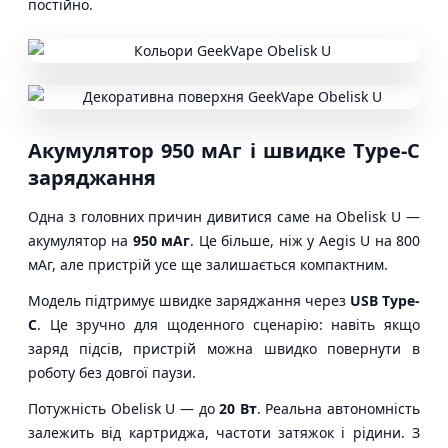
постійно.
Акумулятор 950 мАг і швидке Type-C
заряджання
Одна з головних причин дивитися саме на Obelisk U —
акумулятор на
950 мАг
. Це більше, ніж у Aegis U на 800
мАг, але пристрій усе ще залишається компактним.
Модель підтримує швидке заряджання через
USB Type-
C
. Це зручно для щоденного сценарію: навіть якщо
заряд підсів, пристрій можна швидко повернути в
роботу без довгої паузи.
Потужність Obelisk U — до
20 Вт
. Реальна автономність
залежить від картриджа, частоти затяжок і рідини. З