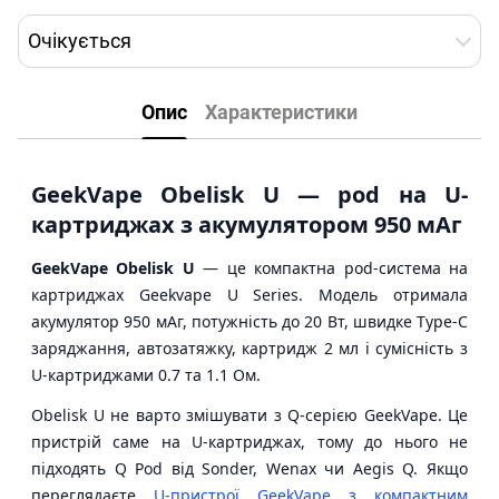
Очікується
Опис
Характеристики
GeekVape Obelisk U — pod на U-
картриджах з акумулятором 950 мАг
GeekVape Obelisk U
— це компактна pod-система на
картриджах Geekvape U Series. Модель отримала
акумулятор 950 мАг, потужність до 20 Вт, швидке Type-C
заряджання, автозатяжку, картридж 2 мл і сумісність з
U-картриджами 0.7 та 1.1 Ом.
Obelisk U не варто змішувати з Q-серією GeekVape. Це
пристрій саме на U-картриджах, тому до нього не
підходять Q Pod від Sonder, Wenax чи Aegis Q. Якщо
переглядаєте
U-пристрої GeekVape з компактним