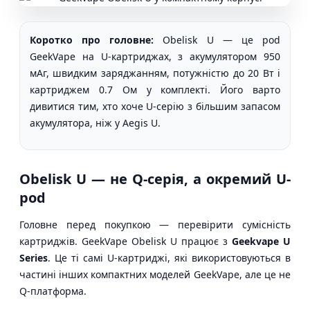
Коротко про головне:
Obelisk U — це pod
GeekVape на U-картриджах, з акумулятором 950
мАг, швидким заряджанням, потужністю до 20 Вт і
картриджем 0.7 Ом у комплекті. Його варто
дивитися тим, хто хоче U-серію з більшим запасом
акумулятора, ніж у Aegis U.
Obelisk U — не Q-серія, а окремий U-
pod
Головне перед покупкою — перевірити сумісність
картриджів. GeekVape Obelisk U працює з
Geekvape U
Series
. Це ті самі U-картриджі, які використовуються в
частині інших компактних моделей GeekVape, але це не
Q-платформа.