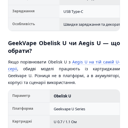
Заряджання
USB Type-C
Особливість
Швидке заряджання та декоративн
GeekVape Obelisk U чи Aegis U — що
обрати?
Якщо порівнювати Obelisk U з
Aegis U на тій самій U-
серії
, обидві моделі працюють із картриджами
Geekvape U. Різниця не в платформі, а в акумуляторі,
корпусі та сценарії використання.
Параметр
Obelisk U
A
Платформа
Geekvape U Series
Ge
Картриджі
U 0.7 / 1.1 Ом
U 