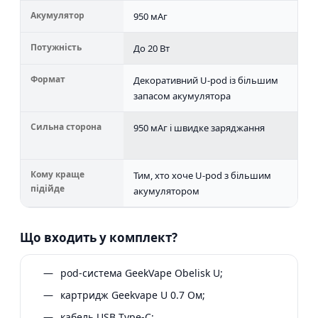
Акумулятор
950 мАг
8
Потужність
До 20 Вт
До
Формат
Декоративний U-pod із більшим
Л
запасом акумулятора
U
Сильна сторона
950 мАг і швидке заряджання
Ae
к
Кому краще
Тим, хто хоче U-pod з більшим
Т
підійде
акумулятором
Ae
Що входить у комплект?
pod-система GeekVape Obelisk U;
картридж Geekvape U 0.7 Ом;
кабель USB Type-C;