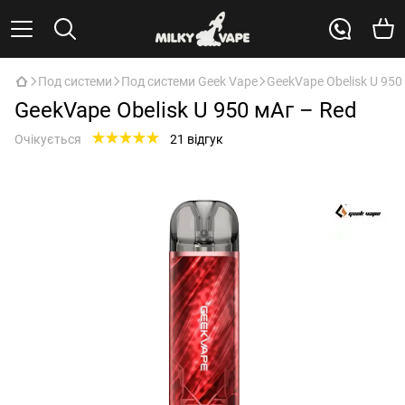
Под системи
Под системи Geek Vape
GeekVape Obelisk U 950
GeekVape Obelisk U 950 мАг – Red
Очікується
21 відгук