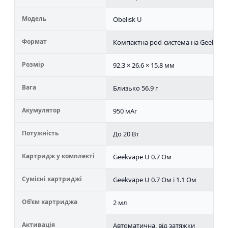
Модель
Obelisk U
Формат
Компактна pod-система на Geekvape
Розмір
92.3 × 26.6 × 15.8 мм
Вага
Близько 56.9 г
Акумулятор
950 мАг
Потужність
До 20 Вт
Картридж у комплекті
Geekvape U 0.7 Ом
Сумісні картриджі
Geekvape U 0.7 Ом і 1.1 Ом
Об’єм картриджа
2 мл
Активація
Автоматична, від затяжки