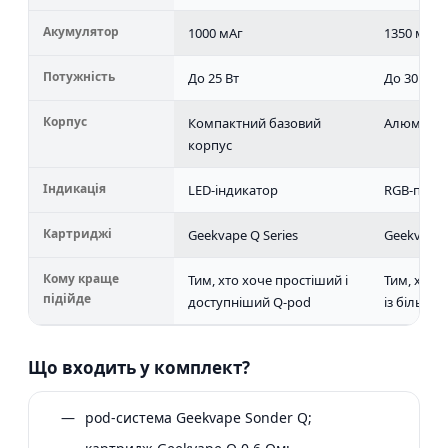
Акумулятор
1000 мАг
1350 мАг
Потужність
До 25 Вт
До 30 Вт
Корпус
Компактний базовий
Алюмінієв
корпус
Індикація
LED-індикатор
RGB-підсв
Картриджі
Geekvape Q Series
Geekvape 
Кому краще
Тим, хто хоче простіший і
Тим, хто 
підійде
доступніший Q-pod
із більшо
Що входить у комплект?
pod-система Geekvape Sonder Q;