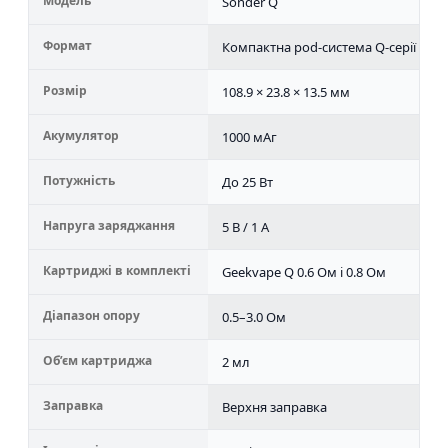
Модель
Sonder Q
Формат
Компактна pod-система Q-серії
Розмір
108.9 × 23.8 × 13.5 мм
Акумулятор
1000 мАг
Потужність
До 25 Вт
Напруга заряджання
5 В / 1 А
Картриджі в комплекті
Geekvape Q 0.6 Ом і 0.8 Ом
Діапазон опору
0.5–3.0 Ом
Об’єм картриджа
2 мл
Заправка
Верхня заправка