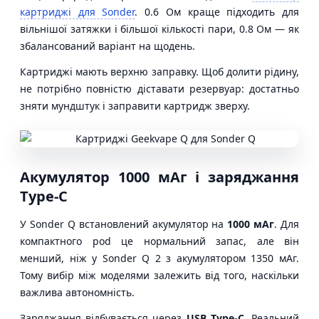
картриджі для Sonder
. 0.6 Ом краще підходить для
вільнішої затяжки і більшої кількості пари, 0.8 Ом — як
збалансований варіант на щодень.
Картриджі мають верхню заправку. Щоб долити рідину,
не потрібно повністю діставати резервуар: достатньо
зняти мундштук і заправити картридж зверху.
Акумулятор 1000 мАг і заряджання
Type-C
У Sonder Q встановлений акумулятор на
1000 мАг
. Для
компактного pod це нормальний запас, але він
менший, ніж у Sonder Q 2 з акумулятором 1350 мАг.
Тому вибір між моделями залежить від того, наскільки
важлива автономність.
Заряджання відбувається через
USB Type-C
. Реальний