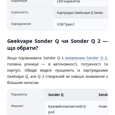
Індикація
LED-індикатор
Сумісність
Картриджі Geekvape Q Series
Заряджання
USB Type-C
Geekvape Sonder Q чи Sonder Q 2 —
що обрати?
Якщо порівнювати Sonder Q з
оновленим Sonder Q 2
,
головна різниця — в автономності, потужності та
корпусі. Обидві моделі працюють із картриджами
Geekvape Q, але Q 2 створений як новіше оновлення з
більшим запасом.
Параметр
Sonder Q
Sonder Q 
Формат
Базовий компактний Q-
Нове поко
pod