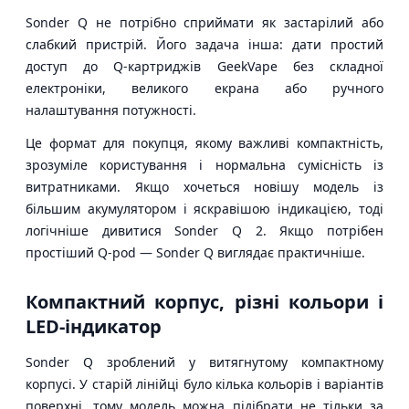
Sonder Q не потрібно сприймати як застарілий або
слабкий пристрій. Його задача інша: дати простий
доступ до Q-картриджів GeekVape без складної
електроніки, великого екрана або ручного
налаштування потужності.
Це формат для покупця, якому важливі компактність,
зрозуміле користування і нормальна сумісність із
витратниками. Якщо хочеться новішу модель із
більшим акумулятором і яскравішою індикацією, тоді
логічніше дивитися Sonder Q 2. Якщо потрібен
простіший Q-pod — Sonder Q виглядає практичніше.
Компактний корпус, різні кольори і
LED-індикатор
Sonder Q зроблений у витягнутому компактному
корпусі. У старій лінійці було кілька кольорів і варіантів
поверхні, тому модель можна підібрати не тільки за