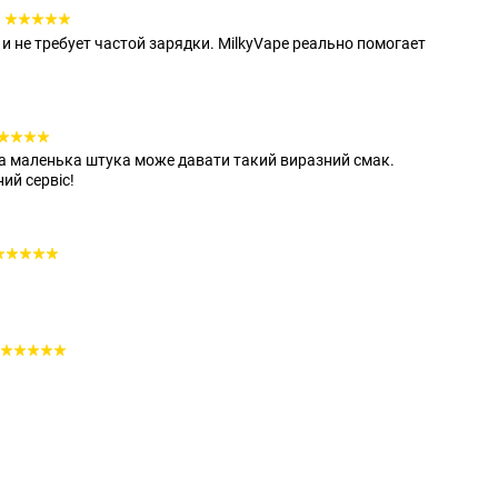
и не требует частой зарядки. MilkyVape реально помогает
ка маленька штука може давати такий виразний смак.
ий сервіс!