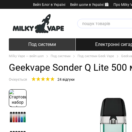
Перейти к основному контенту
Вейп Блог в Україні
Вейп шопи в Україні 🏙️
Про Milky 
Под системи
Електронні сига
Milky Vape — вейп шоп
Под системи
Под системи Geek Vape
Geekva
Geekvape Sonder Q Lite 500 
Очікується
24 відгуки