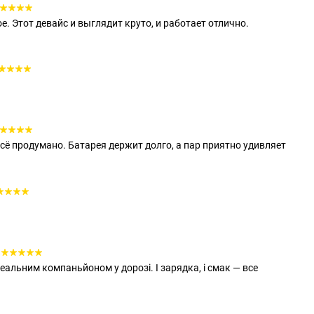
е. Этот девайс и выглядит круто, и работает отлично.
сё продумано. Батарея держит долго, а пар приятно удивляет
деальним компаньйоном у дорозі. І зарядка, і смак — все