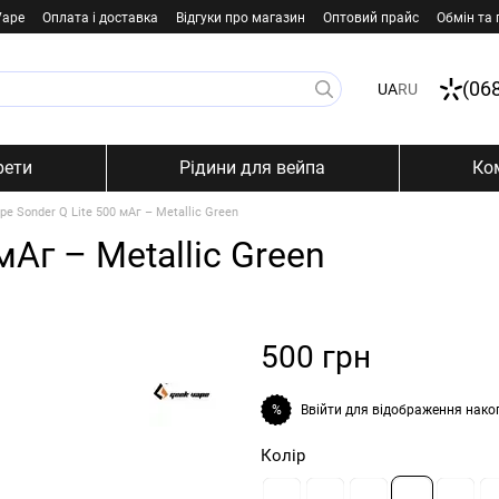
Vape
Оплата і доставка
Відгуки про магазин
Оптовий прайс
Обмін та
(06
UA
RU
рети
Рідини для вейпа
Ко
pe Sonder Q Lite 500 мАг – Metallic Green
мАг – Metallic Green
500 грн
Ввійти
для відображення нако
%
Колір