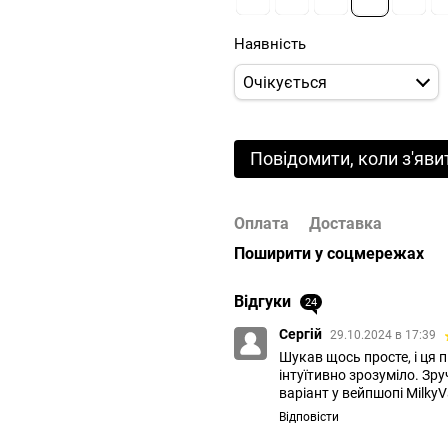
Наявність
Очікується
Повідомити, коли з'яви
Оплата
Доставка
Поширити у соцмережах
Відгуки
24
Сергій
29.10.2024 в 17:39
Шукав щось просте, і ця 
інтуїтивно зрозуміло. Зру
варіант у вейпшопі Milky
Відповісти