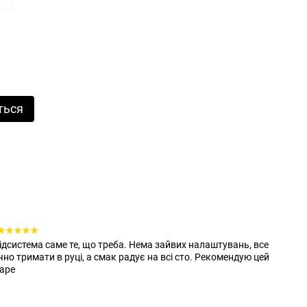
ться
підсистема саме те, що треба. Нема зайвих налаштувань, все
чно тримати в руці, а смак радує на всі сто. Рекомендую цей
Vape