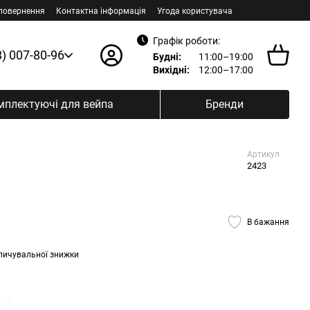
 повернення
Контактна інформація
Угода користувача
Графік роботи:
8) 007-80-96
Будні:
11:00–19:00
Вихідні:
12:00–17:00
мплектуючі для вейпа
Бренди
Артикул
2423
В бажання
пичувальної знижки