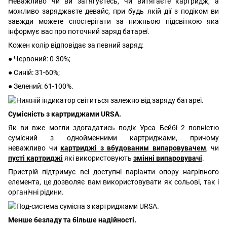
Неважливо чи ви затягуєтесь, чи витягаєте картридж, а
можливо заряджаєте девайс, при будь якій дії з подіком ви
завжди можете спостерігати за нижньою підсвіткою яка
інформує вас про поточний заряд батареї.
Кожен колір відповідає за певний заряд:
● Червоний: 0-30%;
● Синій: 31-60%;
● Зелений: 61-100%.
Сумісність з картриджами URSA.
Як ви вже могли здогадатись подік Урса Бейбі 2 повністю
сумісний з однойменними картриджами, причому
неважливо чи
картриджі з вбудованим випаровувачем
, чи
пусті картриджі
які використовують
змінні випаровувачі
.
Пристрій підтримує всі доступні варіанти опору нагрівного
елемента, це дозволяє вам використовувати як сольові, так і
органічні рідини.
Менше безладу та більше надійності.