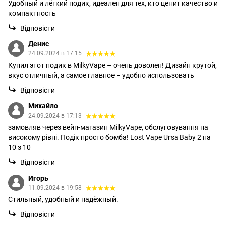
Удобный и лёгкий подик, идеален для тех, кто ценит качество и
компактность
Відповісти
Денис
24.09.2024 в 17:15
Купил этот подик в MilkyVape – очень доволен! Дизайн крутой,
вкус отличный, а самое главное – удобно использовать
Відповісти
Михайло
24.09.2024 в 17:13
замовляв через вейп-магазин MilkyVape, обслуговування на
високому рівні. Подік просто бомба! Lost Vape Ursa Baby 2 на
10 з 10
Відповісти
Игорь
11.09.2024 в 19:58
Стильный, удобный и надёжный.
Відповісти