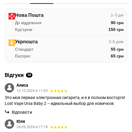
Нова Пошта
1–3 дні
До відділення
90 грн
Курʼєром
150 грн
Укрпошта
2–5 днів
Стандарт
55 грн
Експрес
65 грн
Відгуки
34
Алиса
12.10.2024 в 11:03
Это моя первая электронная сигарета, и я в полном восторге!
Lost Vape Ursa Baby 2 – идеальный выбор для новичков
Відповісти
Юля
24.09.2024 в 17:18