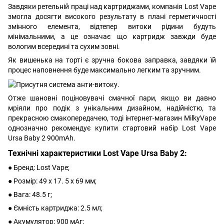
Завдяки ретельній праці над картриджами, компанія Lost Vape
змогла досягти високого результату в плані герметичності
змінного елемента, відтепер витоки рідини будуть
мінімальними, а це означає що картридж завжди буде
вологим всередині та сухим зовні.
Як вишенька на торті є зручна бокова заправка, завдяки їй
процес наповнення буде максимально легким та зручним.
Отже шановні поціновувачі смачної пари, якщо ви давно
мріяли про подік з унікальним дизайном, надійністю, та
прекрасною смакопередачею, тоді інтернет-магазин MilkyVape
однозначно рекомендує купити стартовий набір Lost Vape
Ursa Baby 2 900mAh.
Технічні характеристики Lost Vape Ursa Baby 2:
● Бренд: Lost Vape;
● Розмір: 49 х 17. 5 х 69 мм;
● Вага: 48.5 г;
● Ємність картриджа: 2.5 мл;
● Акумулятор: 900 мАг;