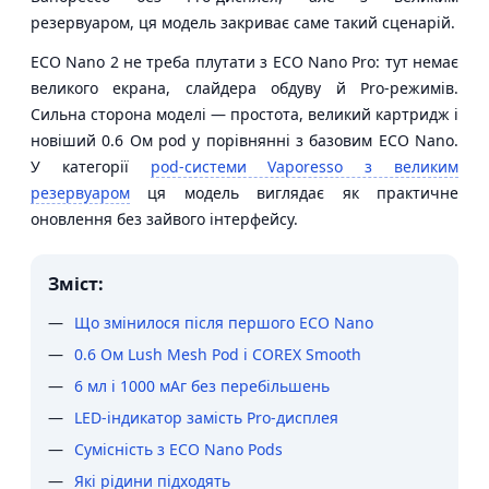
резервуаром, ця модель закриває саме такий сценарій.
ECO Nano 2 не треба плутати з ECO Nano Pro: тут немає
великого екрана, слайдера обдуву й Pro-режимів.
Сильна сторона моделі — простота, великий картридж і
новіший 0.6 Ом pod у порівнянні з базовим ECO Nano.
У категорії
pod-системи Vaporesso з великим
резервуаром
ця модель виглядає як практичне
оновлення без зайвого інтерфейсу.
Зміст:
Що змінилося після першого ECO Nano
0.6 Ом Lush Mesh Pod і COREX Smooth
6 мл і 1000 мАг без перебільшень
LED-індикатор замість Pro-дисплея
Сумісність з ECO Nano Pods
Які рідини підходять