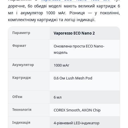
доречне, бо обидві моделі мають великий картридж 6
мл і акумулятор 1000 мАг. Різниця — у поколінні,
комплектному картриджі та логіці індикації.
Параметр
Vaporesso ECO Nano 2
Vap
Формат
Оновлена проста ECO Nano-
Баз
модель
Nan
Акумулятор
1000 мАг
100
Картридж
0.6 Ом Lush Mesh Pod
0.8 
Ом 
Об’єм
6 мл
6 м
Технологія
COREX Smooth, AXON Chip
Баз
Індикація
4-рівневий LED-індикатор
Про