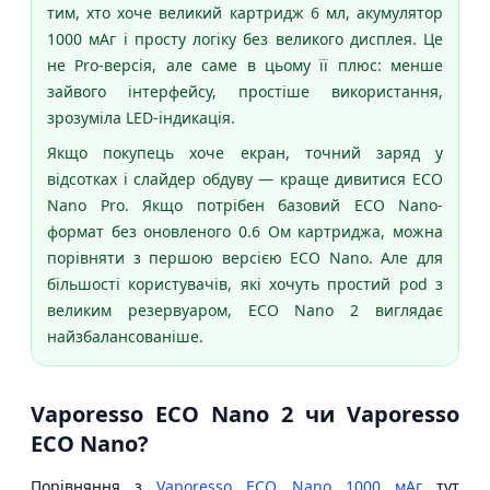
тим, хто хоче великий картридж 6 мл, акумулятор
1000 мАг і просту логіку без великого дисплея. Це
не Pro-версія, але саме в цьому її плюс: менше
зайвого інтерфейсу, простіше використання,
зрозуміла LED-індикація.
Якщо покупець хоче екран, точний заряд у
відсотках і слайдер обдуву — краще дивитися ECO
Nano Pro. Якщо потрібен базовий ECO Nano-
формат без оновленого 0.6 Ом картриджа, можна
порівняти з першою версією ECO Nano. Але для
більшості користувачів, які хочуть простий pod з
великим резервуаром, ECO Nano 2 виглядає
найзбалансованіше.
Vaporesso ECO Nano 2 чи Vaporesso
ECO Nano?
Порівняння з
Vaporesso ECO Nano 1000 мАг
тут