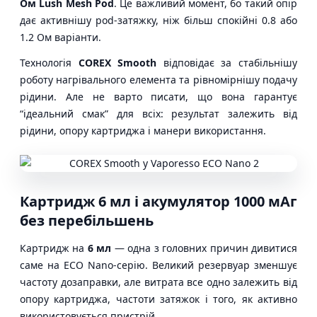
Ом Lush Mesh Pod
. Це важливий момент, бо такий опір
дає активнішу pod-затяжку, ніж більш спокійні 0.8 або
1.2 Ом варіанти.
Технологія
COREX Smooth
відповідає за стабільнішу
роботу нагрівального елемента та рівномірнішу подачу
рідини. Але не варто писати, що вона гарантує
“ідеальний смак” для всіх: результат залежить від
рідини, опору картриджа і манери використання.
Картридж 6 мл і акумулятор 1000 мАг
без перебільшень
Картридж на
6 мл
— одна з головних причин дивитися
саме на ECO Nano-серію. Великий резервуар зменшує
частоту дозаправки, але витрата все одно залежить від
опору картриджа, частоти затяжок і того, як активно
використовується пристрій.