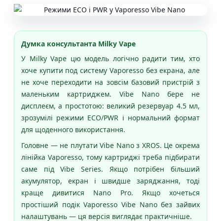
Думка консультанта Milky Vape
У Milky Vape цю модель логічно радити тим, хто
хоче купити под систему Vaporesso без екрана, але
не хоче переходити на зовсім базовий пристрій з
маленьким картриджем. Vibe Nano бере не
дисплеєм, а простотою: великий резервуар 4.5 мл,
зрозумілі режими ECO/PWR і нормальний формат
для щоденного використання.
Головне — не плутати Vibe Nano з XROS. Це окрема
лінійка Vaporesso, тому картриджі треба підбирати
саме під Vibe Series. Якщо потрібен більший
акумулятор, екран і швидше заряджання, тоді
краще дивитися Nano Pro. Якщо хочеться
простіший подік Vaporesso Vibe Nano без зайвих
налаштувань — ця версія виглядає практичніше.