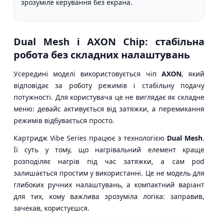
зрозуміле керування без екрана.
Dual Mesh і AXON Chip: стабільна
робота без складних налаштувань
Усередині моделі використовується чіп
AXON
, який
відповідає за роботу режимів і стабільну подачу
потужності. Для користувача це не виглядає як складне
меню: девайс активується від затяжки, а перемикання
режимів відбувається просто.
Картридж Vibe Series працює з технологією
Dual Mesh
.
Її суть у тому, що нагрівальний елемент краще
розподіляє нагрів під час затяжки, а сам pod
залишається простим у використанні. Це не модель для
глибоких ручних налаштувань, а компактний варіант
для тих, кому важлива зрозуміла логіка: заправив,
зачекав, користуєшся.