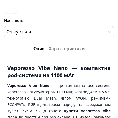
Наявність
Очікується
Опис
Характеристики
Vaporesso Vibe Nano — компактна
pod-система на 1100 мАг
Vaporesso Vibe Nano
— це компактна pod-система
Vaporesso з акумулятором 1100 мАг, картриджем 4.5 мл,
технологією Dual Mesh, чіпом AXON, режимами
ECO/PWR, RGB-індикатором заряду та заряджанням
Type-C 5V/1A. Якщо хочете
купити Vaporesso Vibe
Nano
як простий pod без екрана, ця модель закриває