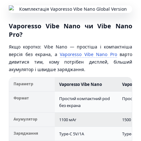
Vaporesso Vibe Nano чи Vibe Nano
Pro?
Якщо коротко: Vibe Nano — простіша і компактніша
версія без екрана, а
Vaporesso Vibe Nano Pro
варто
дивитися тим, кому потрібен дисплей, більший
акумулятор і швидше заряджання.
Параметр
Vaporesso Vibe Nano
Vaporess
Формат
Простий компактний pod
Просунут
без екрана
Акумулятор
1100 мАг
1500 мАг
Заряджання
Type-C 5V/1A
Type-C 5V