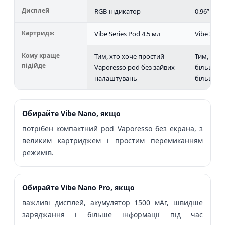
Дисплей
RGB-індикатор
0.96” TFT
Картридж
Vibe Series Pod 4.5 мл
Vibe Serie
Кому краще
Тим, хто хоче простий
Тим, кому
підійде
Vaporesso pod без зайвих
більша ав
налаштувань
більше 
Обирайте Vibe Nano, якщо
потрібен компактний pod Vaporesso без екрана, з
великим картриджем і простим перемиканням
режимів.
Обирайте Vibe Nano Pro, якщо
важливі дисплей, акумулятор 1500 мАг, швидше
заряджання і більше інформації під час