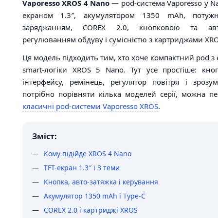
Vaporesso XROS 4 Nano
— pod-система Vaporesso у Na
екраном 1.3″, акумулятором 1350 mAh, потуж
заряджанням, COREX 2.0, кнопковою та авт
регулюванням обдуву і сумісністю з картриджами XRO
Ця модель підходить тим, хто хоче компактний pod з 
smart-логіки XROS 5 Nano. Тут усе простіше: кноп
інтерфейсу, ремінець, регулятор повітря і зроз
потрібно порівняти кілька моделей серії, можна п
класичні pod-системи Vaporesso XROS
.
Зміст:
Кому підійде XROS 4 Nano
TFT-екран 1.3″ і 3 теми
Кнопка, авто-затяжка і керування
Акумулятор 1350 mAh і Type-C
COREX 2.0 і картриджі XROS