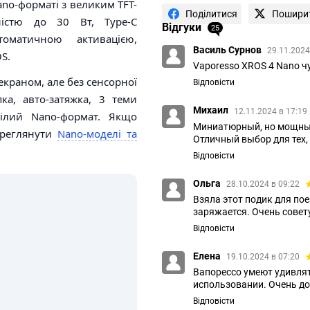
no-форматі з великим TFT-
Поділитися
Пошири
ністю до 30 Вт, Type-C
Відгуки
25
оматичною активацією,
Василь Сурнов
29.11.2024
S.
Vaporesso XROS 4 Nano ч
екраном, але без сенсорної
Відповісти
ка, авто-затяжка, 3 теми
Михаил
12.11.2024 в 17:19
умілий Nano-формат. Якщо
Миниатюрный, но мощный
ереглянути
Nano-моделі та
Отличный выбор для тех,
Відповісти
Ольга
28.10.2024 в 09:22
Взяла этот подик для по
заряжается. Очень совету
Відповісти
Елена
19.10.2024 в 07:20
Вапорессо умеют удивлят
использовании. Очень до
Відповісти