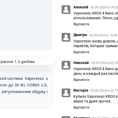
Алексей
26.09.2024 в 14:3
Vaporesso XROS 4 Nano э
использования. Легко, уд
Відповісти
Дмитро
26.09.2024 в 14:34
Vaporesso знову довели, 
перебоїв, батарея тримає
Відповісти
Николай
16.09.2024 в 02:2
Vaporesso XROS 4 Nano 
день, и каждый раз нас
d-система Vaporesso з
Відповісти
стю до 30 Вт, COREX 2.0,
Вікторія
, регулюванням обдуву і
05.08.2024 в 23:1
Купила Vaporesso XROS 4 
міцна та дуже зручна.
Відповісти