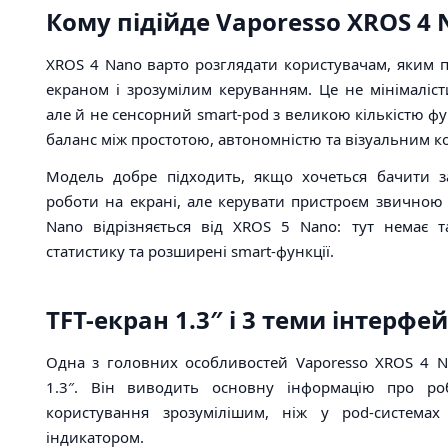
Кому підійде Vaporesso XROS 4 
XROS 4 Nano варто розглядати користувачам, яким 
екраном і зрозумілим керуванням. Це не мінімаліс
але й не сенсорний smart-pod з великою кількістю фу
баланс між простотою, автономністю та візуальним к
Модель добре підходить, якщо хочеться бачити з
роботи на екрані, але керувати пристроєм звичною
Nano відрізняється від XROS 5 Nano: тут немає т
статистику та розширені smart-функції.
TFT-екран 1.3″ і 3 теми інтерфе
Одна з головних особливостей Vaporesso XROS 4 
1.3″. Він виводить основну інформацію про ро
користування зрозумілішим, ніж у pod-системах 
індикатором.