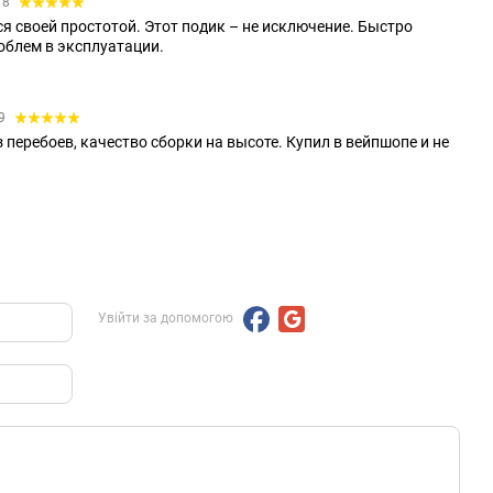
18
ся своей простотой. Этот подик – не исключение. Быстро
облем в эксплуатации.
19
 перебоев, качество сборки на высоте. Купил в вейпшопе и не
Увійти за допомогою