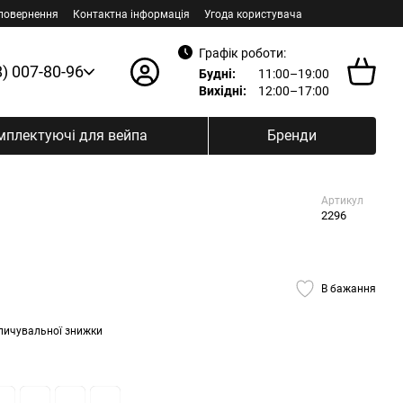
 повернення
Контактна інформація
Угода користувача
Графік роботи:
8) 007-80-96
Будні:
11:00–19:00
Вихідні:
12:00–17:00
мплектуючі для вейпа
Бренди
Артикул
2296
В бажання
пичувальної знижки