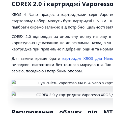
COREX 2.0 і картриджі Vaporess
XROS 4 Nano працює з картриджами серії Vapore
стартовому наборі можуть бути картриджі 0.6 Ом і 0
підібрати окремо залежно від потрібної щільності зат
COREX 2.0 відповідає за оновлену логіку нагріву в
користувача це важливо не як рекламна назва, а як 
картриджа при правильно підібраній рідині та норма
Для заміни краще брати
картриджі XROS для Nano
випадкові витратники без точного маркування. Так
серією, посадкою і потрібним опором.
Регулювання обдуву під MT