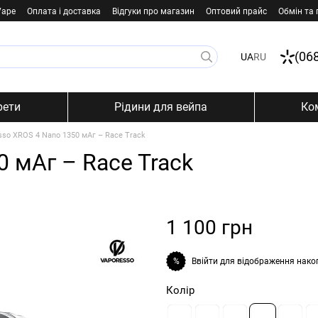
Vape
Оплата і доставка
Відгуки про магазин
Оптовий прайс
Обмін та
(06
UA
RU
рети
Рідини для вейпа
Ко
sso XROS 4 Nano 1350 мАг – Race Track
 мАг – Race Track
1 100 грн
Ввійти
для відображення нако
%
Колір