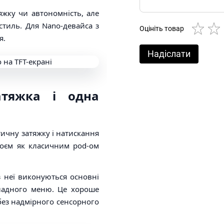
яжку чи автономність, але
стиль. Для Nano-девайса з
Оцініть товар
я.
Надіслати
атяжка і одна
тичну затяжку і натискання
роєм як класичним pod-ом
з неї виконуються основні
складного меню. Це хороше
 без надмірного сенсорного