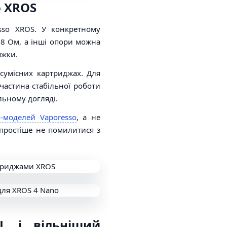
o XROS
sso XROS. У конкретному
.8 Ом, а інші опори можна
яжки.
 сумісних картриджах. Для
частина стабільної роботи
льному догляді.
-моделей Vaporesso
, а не
 простіше не помилитися з
L і вільніший