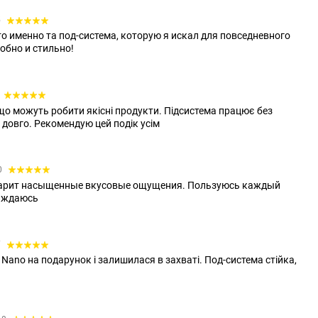
5
то именно та под-система, которую я искал для повседневного
обно и стильно!
що можуть робити якісні продукти. Підсистема працює без
 довго. Рекомендую цей подік усім
0
дарит насыщенные вкусовые ощущения. Пользуюсь каждый
лаждаюсь
7
Nano на подарунок і залишилася в захваті. Под-система стійка,