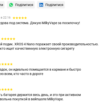
ти
Поділитися
Поділитися
 в 22:16
удова под система. Дякую MilkyVape за посилочку!
 подик. XROS 4 Nano поражает своей производительностью.
 кто ищет качественную электронную сигарету
ездок, он идеально помещается в кармане и быстро
ю всем, кто часто в дороге
ь батарея держится весь день, и это при активном
вольна покупкой в вейпшопе MilkyVape.