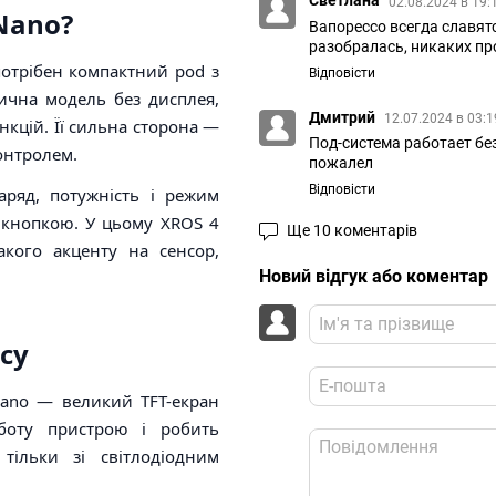
Светлана
02.08.2024 в 19:
Nano?
Вапорессо всегда славят
разобралась, никаких пр
потрібен компактний pod з
Відповісти
тична модель без дисплея,
Дмитрий
12.07.2024 в 03:
нкцій. Її сильна сторона —
Под-система работает без
онтролем.
пожалел
Відповісти
аряд, потужність і режим
 кнопкою. У цьому XROS 4
Ще 10 коментарів
акого акценту на сенсор,
Новий відгук або коментар
йсу
Nano — великий TFT-екран
боту пристрою і робить
тільки зі світлодіодним