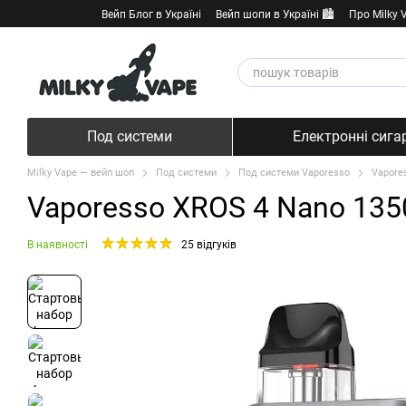
Перейти к основному контенту
Вейп Блог в Україні
Вейп шопи в Україні 🏙️
Про Milky 
Под системи
Електронні сига
Milky Vape — вейп шоп
Под системи
Под системи Vaporesso
Vapore
Vaporesso XROS 4 Nano 1350
В наявності
25 відгуків