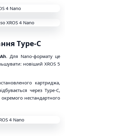
ння Type-C
mAh
. Для Nano-формату це
ільшувати: новіший XROS 5
встановленого картриджа,
ідбувається через Type-C,
з окремого нестандартного