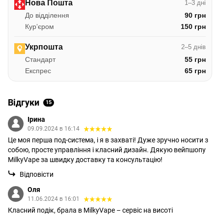
Нова Пошта
1–3 дні
До відділення
90 грн
Курʼєром
150 грн
Укрпошта
2–5 днів
Стандарт
55 грн
Експрес
65 грн
Відгуки
15
Ірина
09.09.2024 в 16:14
Це моя перша под-система, і я в захваті! Дуже зручно носити з
собою, просте управління і класний дизайн. Дякую вейпшопу
MilkyVape за швидку доставку та консультацію!
Відповісти
Оля
11.06.2024 в 16:01
Класний подік, брала в MilkyVape – сервіс на висоті