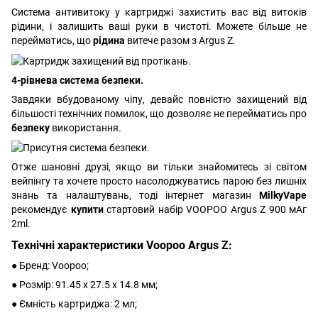
Система антивитоку у картриджі захистить вас від витоків
рідини, і залишить ваші руки в чистоті. Можете більше не
перейматись, що
рідина
витече разом з Argus Z.
4-рівнева система безпеки.
Завдяки вбудованому чіпу, девайс повністю захищений від
більшості технічних помилок, що дозволяє не перейматись про
безпеку
використання.
Отже шановні друзі, якщо ви тільки знайомитесь зі світом
вейпінгу та хочете просто насолоджуватись парою без лишніх
знань та налаштувань, тоді інтернет магазин
MilkyVape
рекомендує
купити
стартовий набір VOOPOO Argus Z 900 мАг
2ml.
Технічні характеристики Voopoo Argus Z:
● Бренд: Voopoo;
● Розмір: 91.45 х 27.5 х 14.8 мм;
● Ємність картриджа: 2 мл;