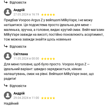
Відповісти
Андрій
27.05.2024 в 16:19
Придбав Voopoo Argus Z у вейпшопі MilkyVape, і не можу
натішитися. Ця подсистема просто ідеальна для мене –
маленька, зручна, а головне, видає крутий смак. Вейп-магазин
MilkyVape завжди на висоті, постійно поновлюють асортимент,
тож можна завжди знайти щось новеньке
Відповісти
Світлана
11.05.2024 в 00:00
Для мене головне, щоб було просто. Voopoo Argus Z —
ідеальний варіант: швидко заряджається, ніяких
налаштувань, смак на рівні. Вейпшоп MilkyVape знає, що
радити!
Відповісти
Андрій
29.04.2024 в 11:00
Надійний