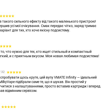
в такого сильного ефекту від такого маленького пристрою!
вершив усі мої очікування. Смак передає чітко, заряд тримає
аріант для тих, хто хоче якісну подсистему.
о то, что нужно для тех, кто ищет стильный и компактный
легкий, и с приятным вкусом. Моя новая любимая подсистема!
7:32
 спробувати щось круте, цей вупу VMATE Infinity — ідеальний
MilkyVape підібрали саме те, що я шукав. Він простий у
учитися з налаштуваннями, просто вставив картридж і вперед.
вав відмінним сервісом.