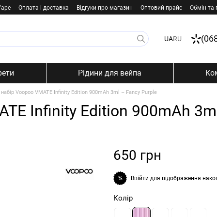
Vape
Оплата і доставка
Відгуки про магазин
Оптовий прайс
Обмін та
(06
UA
RU
рети
Рідини для вейпа
Ко
набір Voopoo VMATE Infinity Edition 900mAh 3ml – Fancy Purple
E Infinity Edition 900mAh 3ml
650 грн
Ввійти
для відображення нако
%
Колір