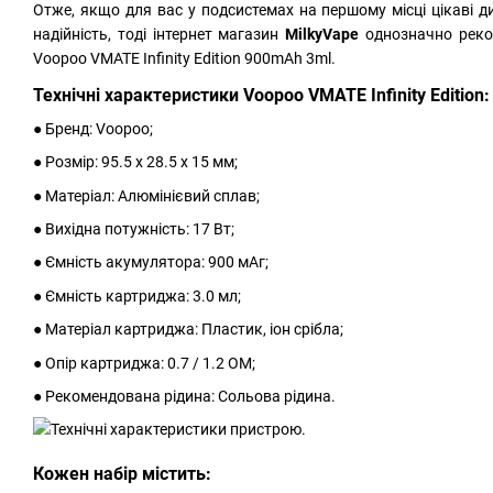
Отже, якщо для вас у подсистемах на першому місці цікаві д
надійність, тоді інтернет магазин
MilkyVape
однозначно рек
Voopoo VMATE Infinity Edition 900mAh 3ml.
Технічні характеристики Voopoo VMATE Infinity Edition:
● Бренд: Voopoo;
● Розмір: 95.5 х 28.5 х 15 мм;
● Матеріал: Алюмінієвий сплав;
● Вихідна потужність: 17 Вт;
● Ємність акумулятора: 900 мАг;
● Ємність картриджа: 3.0 мл;
● Матеріал картриджа: Пластик, іон срібла;
● Опір картриджа: 0.7 / 1.2 ОМ;
● Рекомендована рідина: Сольова рідина.
Кожен набір містить: