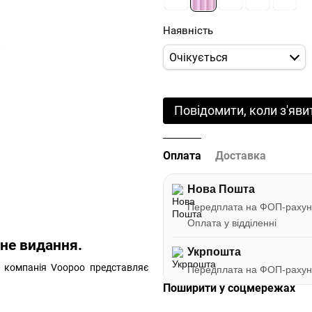
Наявність
Очікується
Повідомити, коли з'яви
Оплата
Доставка
Нова Пошта
Передплата на ФОП-рахун
Оплата у відділенні
нне видання.
Укрпошта
у компанія Voopoo представляє
Передплата на ФОП-рахун
Поширити у соцмережах