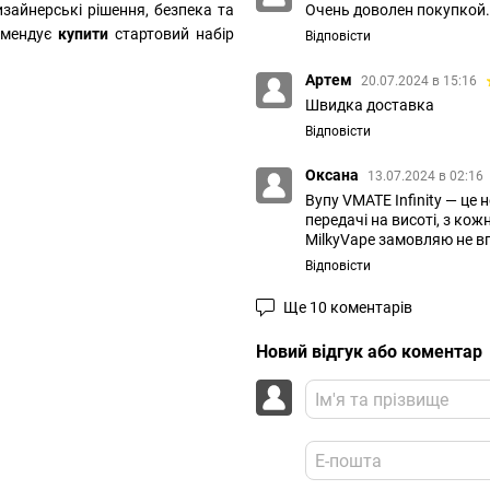
Очень доволен покупкой.
изайнерські рішення, безпека та
омендує
купити
стартовий набір
Відповісти
Артем
20.07.2024 в 15:16
Швидка доставка
Відповісти
Оксана
13.07.2024 в 02:16
Вупу VMATE Infinity — це
передачі на висоті, з к
MilkyVape замовляю не вп
Відповісти
Ще 10 коментарів
Новий відгук або коментар