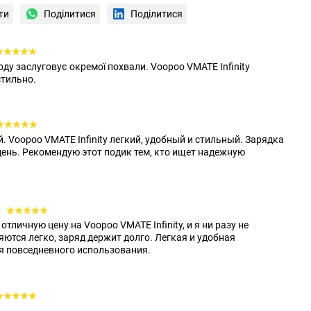
ти
Поділитися
Поділитися
оду заслуговує окремої похвали. Voopoo VMATE Infinity
стильно.
. Voopoo VMATE Infinity легкий, удобный и стильный. Зарядка
 день. Рекомендую этот подик тем, кто ищет надежную
5
тличную цену на Voopoo VMATE Infinity, и я ни разу не
ются легко, заряд держит долго. Легкая и удобная
я повседневного использования.