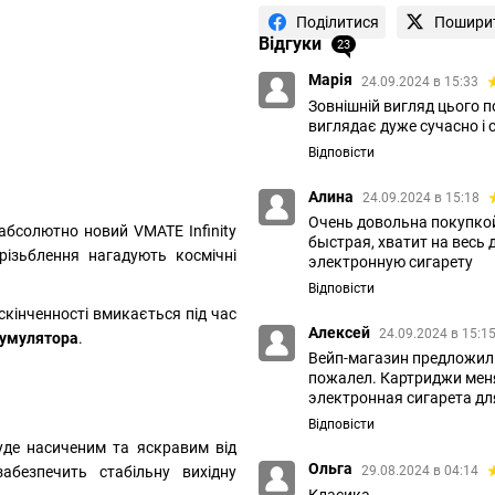
Поділитися
Пошири
Відгуки
23
Марія
24.09.2024 в 15:33
Зовнішній вигляд цього п
виглядає дуже сучасно і 
Відповісти
Алина
24.09.2024 в 15:18
Очень довольна покупкой
абсолютно новий VMATE Infinity
быстрая, хватит на весь
 різьблення нагадують космічні
электронную сигарету
Відповісти
скінченності вмикається під час
Алексей
24.09.2024 в 15:1
умулятора
.
Вейп-магазин предложил о
пожалел. Картриджи меня
электронная сигарета дл
Відповісти
уде насиченим та яскравим від
Ольга
29.08.2024 в 04:14
абезпечить стабільну вихідну
Класика