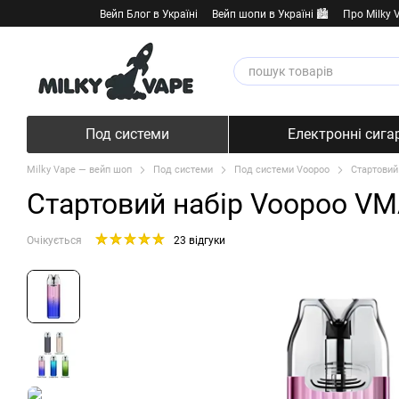
Перейти к основному контенту
Вейп Блог в Україні
Вейп шопи в Україні 🏙️
Про Milky 
Под системи
Електронні сига
Milky Vape — вейп шоп
Под системи
Под системи Voopoo
Стартовий 
Стартовий набір Voopoo VMAT
Очікується
23 відгуки