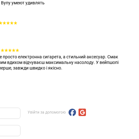
 Вупу умеют удивлять
 не просто електронна сигарета, а стильний аксесуар. Смак
ожним вдихом відчуваєш максимальну насолоду. У вейпшопі
ерше, завжди швидко і якісно.
Увійти за допомогою