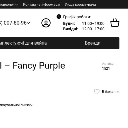
 повернення
Контактна інформація
Угода користувача
Графік роботи:
8) 007-80-96
Будні:
11:00–19:00
Вихідні:
12:00–17:00
мплектуючі для вейпа
Бренди
 – Fancy Purple
Артикул
1521
В бажання
пичувальної знижки