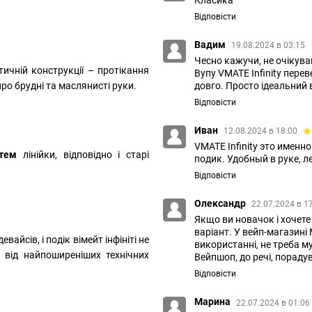
Відповісти
Вадим
19.08.2024 в 03:15
Чесно кажучи, не очікува
тичній конструкції – протікання
Вупу VMATE Infinity пере
ро брудні та маслянисті руки.
довго. Просто ідеальний в
Відповісти
Иван
12.08.2024 в 18:00
VMATE Infinity это именн
стем
лінійки, відповідно і старі
подик. Удобный в руке, 
Відповісти
Олександр
22.07.2024 в 1
Якщо ви новачок і хочете
варіант. У вейп-магазині 
йсів, і подік вімейт інфініті не
використанні, не треба м
 від найпоширеніших технічних
Вейпшоп, до речі, пораду
Відповісти
Марина
22.07.2024 в 01:06