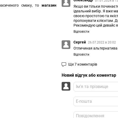
Олександр
01.01.2024 в 1
 насиченого смаку, то
магазин
Якщо ви тільки починаєте
ідеальний вибір. Я вже м
своєю простотою та якіст
пропонувати клієнтам. Ди
Рекомендую цей девайс я
Відповісти
Сергей
26.07.2022 в 20:02
Отличиная альтернатива e
Відповісти
Ще 7 коментарів
Новий відгук або коментар