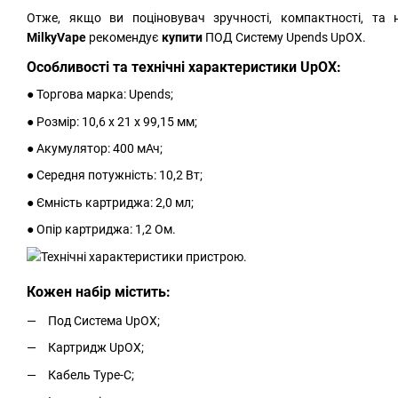
Отже, якщо ви поціновувач зручності, компактності, та
MilkyVape
рекомендує
купити
ПОД Систему Upends UpOX.
Особливості та технічні характеристики UpOX:
● Торгова марка: Upends;
● Розмір: 10,6 х 21 х 99,15 мм;
● Акумулятор: 400 мАч;
● Середня потужність: 10,2 Вт;
● Ємність картриджа: 2,0 мл;
● Опір картриджа: 1,2 Ом.
Кожен набір містить:
Под Система UpOX;
Картридж UpOX;
Кабель Type-C;