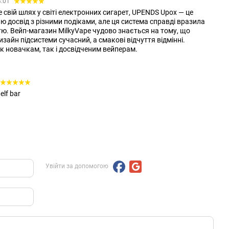
3:01
 свій шлях у світі електронних сигарет, UPENDS Upox — це
аю досвід з різними подіками, але ця система справді вразила
ю. Вейп-магазин MilkyVape чудово знається на тому, що
зайн підсистеми сучасний, а смакові відчуття відмінні.
к новачкам, так і досвідченим вейперам.
lf bar
Увійти за допомогою