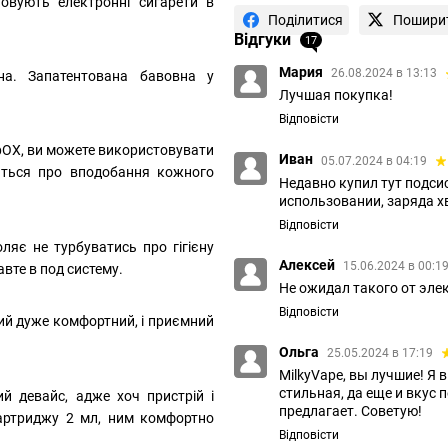
товують електронні сигарети в
Поділитися
Пошири
Відгуки
17
Мария
26.08.2024 в 13:13
на. Запатентована бавовна у
Лучшая покупка!
Відповісти
pOX, ви можете використовувати
Иван
05.07.2024 в 04:19
ється про вподобання кожного
Недавно купил тут подси
использовании, заряда х
Відповісти
ляє не турбуватись про гігієну
Алексей
15.06.2024 в 00:1
тавте в под систему.
Не ожидал такого от эле
Відповісти
ий дуже комфортний, і приємний
Ольга
25.05.2024 в 17:19
MilkyVape, вы лучшие! Я 
стильная, да еще и вкус 
й девайс, адже хоч пристрій і
предлагает. Советую!
картриджу 2 мл, ним комфортно
Відповісти