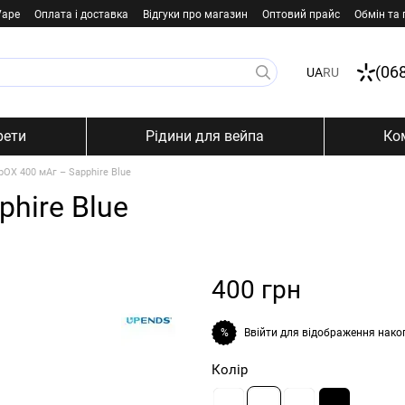
Vape
Оплата і доставка
Відгуки про магазин
Оптовий прайс
Обмін та
(06
UA
RU
рети
Рідини для вейпа
Ко
pOX 400 мАг – Sapphire Blue
hire Blue
400 грн
Ввійти
для відображення нако
%
Колір