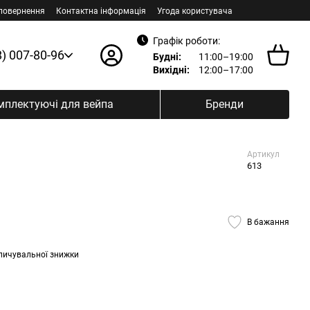
 повернення
Контактна інформація
Угода користувача
Графік роботи:
8) 007-80-96
Будні:
11:00–19:00
Вихідні:
12:00–17:00
мплектуючі для вейпа
Бренди
Артикул
613
В бажання
пичувальної знижки