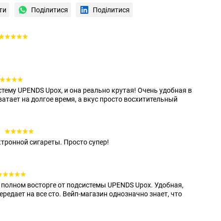
ти
Поділитися
Поділитися
стему UPENDS Upox, и она реально крутая! Очень удобная в
ватает на долгое время, а вкус просто восхитительный
9
ктронной сигареты. Просто супер!
в полном восторге от подсистемы UPENDS Upox. Удобная,
передает на все сто. Вейп-магазин однозначно знает, что