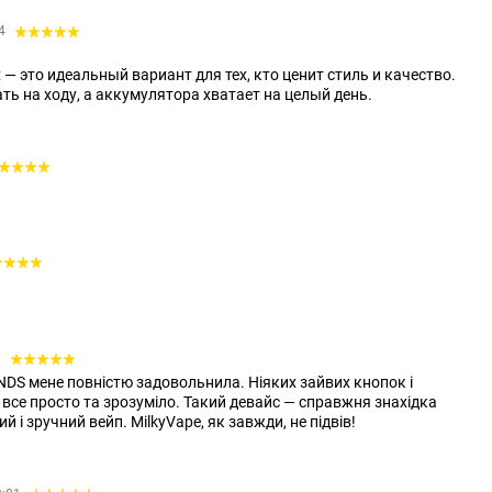
14
 это идеальный вариант для тех, кто ценит стиль и качество.
ть на ходу, а аккумулятора хватает на целый день.
6
NDS мене повністю задовольнила. Ніяких зайвих кнопок і
все просто та зрозуміло. Такий девайс — справжня знахідка
й і зручний вейп. MilkyVape, як завжди, не підвів!