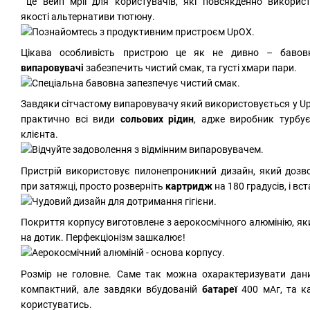
це вейп мрії для користувачів, які повсякденно викорис
якості альтернативи тютюну.
Цікава особливість пристрою це як не дивно – бавов
випаровувачі
забезпечить чистий смак, та густі хмари пари.
Завдяки сітчастому випаровувачу який використовується у U
практично всі види
сольових рідин
, адже виробник турбу
клієнта.
Пристрій використовує пилонепроникний дизайн, який дозво
при затяжці, просто розверніть
картридж
на 180 градусів, і вс
Покриття корпусу виготовлене з аерокосмічного алюмінію, як
на дотик. Перфекціонізм зашкалює!
Розмір не головне. Саме так можна охарактеризувати дани
компактний, але завдяки вбудованій
батареї
400 мАг, та 
користуватись.