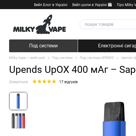
Перейти к основному контенту
Вейп Блог в Україні
Вейп шопи в Україні 🏙️
Про Milky 
Под системи
Електронні сига
Milky Vape — вейп шоп
Под системи
Под системи UPENDS
Upends U
Upends UpOX 400 мАг – Sapp
Очікується
17 відгуків