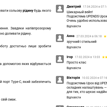
Дмитрий
17.04.2024 в 07:
увати сольову
рідину
будь якого
Шикарный вейп!
Подсистема UPENDS Upox —
Очень удобно использова
Відповісти
лення. Завдяки напівпрозорому
сно доливати рідину.
Анна
27.03.2024 в 06:18
зручний і стильний
оботу достатньо лише зробити
Відповісти
Ігор
17.02.2024 в 13:03
Просто клас
 за допомогою яких відбувається
Відповісти
Вікторія
10.02.2024 в 07:1
й порт Type-C, який забезпечить
Подсистема Upox від UPE
складних налаштувань — 
для тих, хто шукає надійни
Відповісти
свій смак.