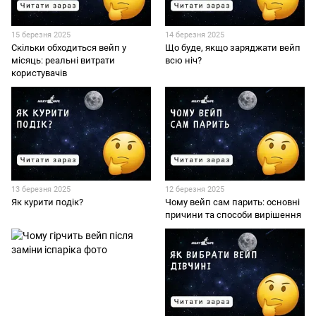
15 березня 2025
14 березня 2025
Скільки обходиться вейп у
Що буде, якщо заряджати вейп
місяць: реальні витрати
всю ніч?
користувачів
13 березня 2025
12 березня 2025
Як курити подік?
Чому вейп сам парить: основні
причини та способи вирішення