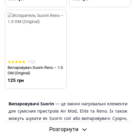
7
Випаровувач Suorin Reno – 1.0
ОМ (Original)
125 грн
Випаровувачі Suorin
— це змінні нагрівальні елементи
для сумісних пристроїв Air Mod, Elite та Reno. Їх також
можуть шукати як Suorin coil або випаровувачі Суорін,
але під час вибору потрібно орієнтуватися насамперед
Розгорнути
на точну модель пристрою та серію витратника.