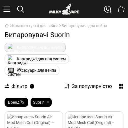
Комплектуючі для вейпа
Випаровувачі для вейпа
Випаровувачі Suorin
Випаровувачі для вейпа
Картриджі для под систем
Аксесуари для вейпа
Фільтр
За популярністю
1
Бренд 🏷️
Suorin