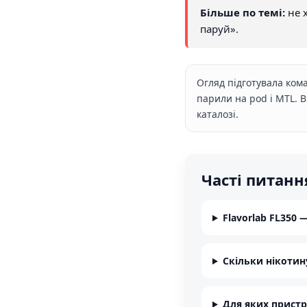
Більше по темі:
не 
паруй».
Огляд підготувала кома
парили на pod і MTL. 
каталозі.
Часті питанн
Flavorlab FL350
Скільки нікотину
Для яких пристр