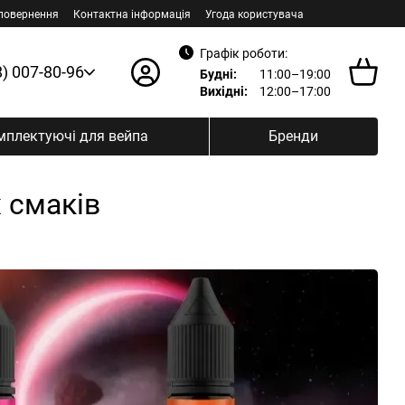
 повернення
Контактна інформація
Угода користувача
Графік роботи:
8) 007-80-96
Будні:
11:00–19:00
Вихідні:
12:00–17:00
мплектуючі для вейпа
Бренди
х смаків