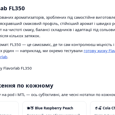
lab FL350
ованих ароматизаторів, зроблених під самостійне виготовле
 яскравіший смаковий профіль, стійкіший аромат і швидко 
на чистоті смаку, балансі складників і адаптації під сольо
після кількох затяжок.
мат: FL350 — це самозаміс, де ти сам контролюєш міцність і
вих рідин — наприклад, ми окремо тестували
готову жижу Flav
rlab
.
аження по кожному
 на pod і MTL — ось суб'єктивні, але чесні нотатки по кожно
🫐🍑 Blue Raspberry Peach
🥤🍒 Cola C