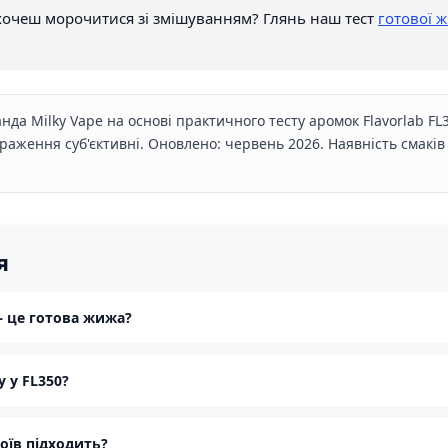
хочеш морочитися зі змішуванням? Глянь наш тест
готової ж
нда Milky Vape на основі практичного тесту аромок Flavorlab FL
Враження суб'єктивні. Оновлено: червень 2026. Наявність смак
я
 — це готова жижа?
 у FL350?
оїв підходить?