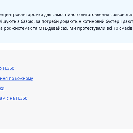
концентровані аромки для самостійного виготовлення сольової ж
мішують з базою, за потреби додають нікотиновий бустер і дають
а pod-системах та MTL-девайсах. Ми протестували всі 10 смакі
b FL350
ення по кожному
мки
аміс на FL350