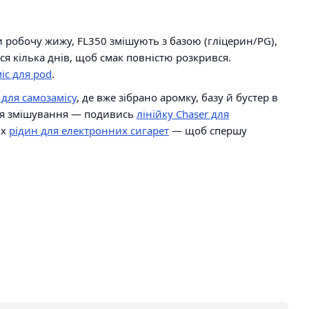
 робочу жижу, FL350 змішують з базою (гліцерин/PG),
ся кілька днів, щоб смак повністю розкрився.
іс для pod
.
для самозамісу
, де вже зібрано аромку, базу й бустер в
для змішування — подивись
лінійку Chaser для
их
рідин для електронних сигарет
— щоб спершу