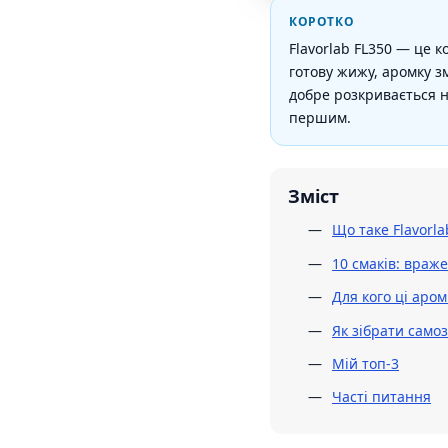
КОРОТКО
Flavorlab FL350 — це 
готову жижу, аромку з
добре розкривається н
першим.
Зміст
Що таке Flavorla
10 смаків: враж
Для кого ці аро
Як зібрати самоз
Мій топ-3
Часті питання