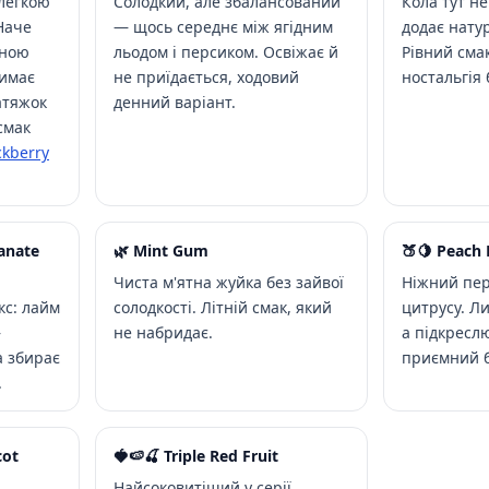
легкою
Солодкий, але збалансований
Кола тут не
Наче
— щось середнє між ягідним
додає нату
дною
льодом і персиком. Освіжає й
Рівний сма
имає
не приїдається, ходовий
ностальгія 
атяжок
денний варіант.
смак
ckberry
anate
🌿 Mint Gum
🍑🍋 Peach
Чиста м'ятна жуйка без зайвої
Ніжний пер
кс: лайм
солодкості. Літній смак, який
цитрусу. Л
—
не набридає.
а підкресл
а збирає
приємний б
.
cot
🍓🍉🍒 Triple Red Fruit
Найсоковитіший у серії.