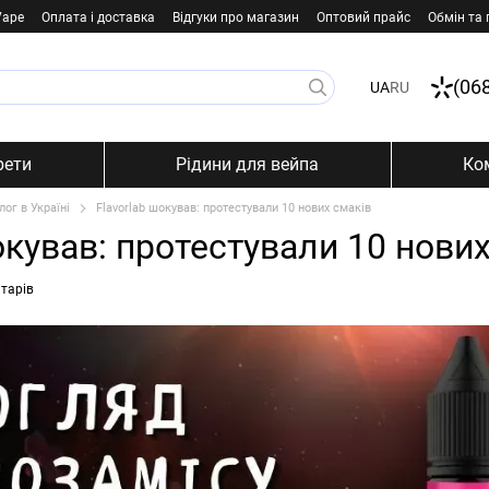
Vape
Оплата і доставка
Відгуки про магазин
Оптовий прайс
Обмін та
(06
UA
RU
рети
Рідини для вейпа
Ко
лог в Україні
Flavorlab шокував: протестували 10 нових смаків
окував: протестували 10 нови
тарів