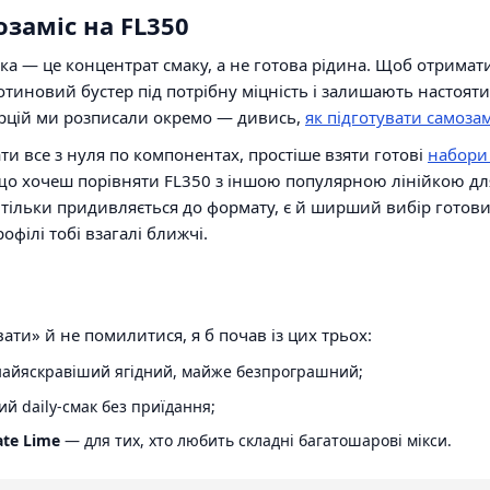
озаміс на FL350
а — це концентрат смаку, а не готова рідина. Щоб отримати
отиновий бустер під потрібну міцність і залишають настояти
рцій ми розписали окремо — дивись,
як підготувати самозам
ти все з нуля по компонентах, простіше взяти готові
набори 
кщо хочеш порівняти FL350 з іншою популярною лінійкою 
то тільки придивляється до формату, є й ширший вибір готов
рофілі тобі взагалі ближчі.
ти» й не помилитися, я б почав із цих трьох:
айяскравіший ягідний, майже безпрограшний;
й daily-смак без приїдання;
te Lime
— для тих, хто любить складні багатошарові мікси.