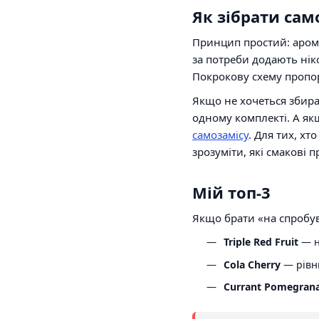
Як зібрати сам
Принцип простий: аромк
за потреби додають нік
Покрокову схему пропо
Якщо не хочеться збира
одному комплекті. А я
самозамісу
. Для тих, х
зрозуміти, які смакові п
Мій топ-3
Якщо брати «на спробува
Triple Red Fruit
— н
Cola Cherry
— рівни
Currant Pomegrana