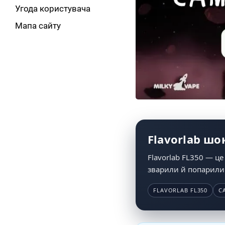
Угода користувача
Мапа сайту
Flavorlab шо
Flavorlab FL350 — це
зварили й попарили 
FLAVORLAB FL350
С