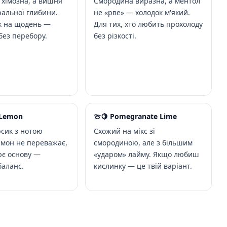
 хімозна, а вишня
Смородина виразна, а ментол
ральної глибини.
не «рве» — холодок м'який.
к на щодень —
Для тих, хто любить прохолоду
без перебору.
без різкості.
 Lemon
🍈🍋 Pomegranate Lime
сик з нотою
Схожий на мікс зі
имон не переважає,
смородиною, але з більшим
ює основу —
«ударом» лайму. Якщо любиш
аланс.
кислинку — це твій варіант.