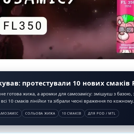
кував: протестували 10 нових смаків 
 не готова жижа, а аромки для самозамісу: змішуєш з базою,
всі 10 смаків лінійки та зібрали чесні враження по кожному.
АМОЗАМІС
СОЛЬОВА ЖИЖА
10 СМАКІВ
ДЛЯ POD / MTL