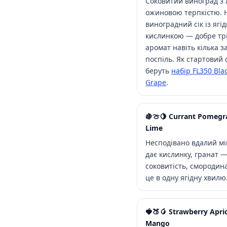
Соковитий виноград з 
ожиновою терпкістю. 
виноградний сік із ягі
кислинкою — добре тр
аромат навіть кілька з
поспіль. Як стартовий 
беруть
набір FL350 Bla
Grape
.
🍇🍈🍋 Currant Pomegr
Lime
Несподівано вдалий мі
дає кислинку, гранат 
соковитість, смородин
це в одну ягідну хвилю
🍓🍑🥭 Strawberry Apri
Mango