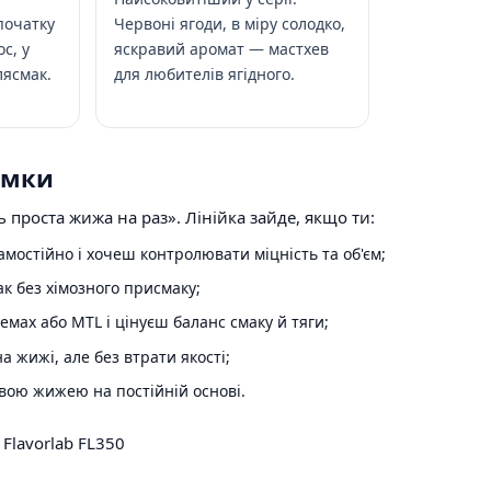
початку
Червоні ягоди, в міру солодко,
с, у
яскравий аромат — мастхев
лясмак.
для любителів ягідного.
омки
 проста жижа на раз». Лінійка зайде, якщо ти:
мостійно і хочеш контролювати міцність та об'єм;
к без хімозного присмаку;
мах або MTL і цінуєш баланс смаку й тяги;
 жижі, але без втрати якості;
вою жижею на постійній основі.