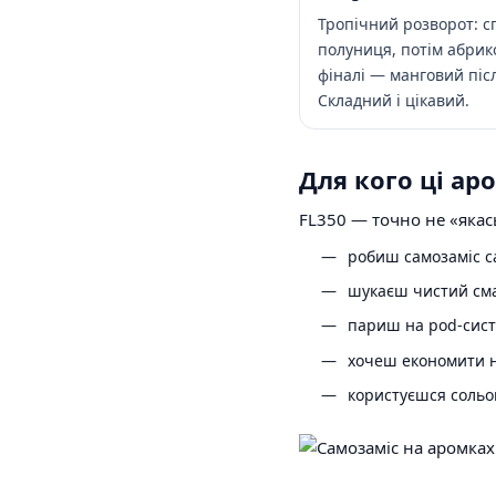
Тропічний розворот: с
полуниця, потім абрико
фіналі — манговий піс
Складний і цікавий.
Для кого ці ар
FL350 — точно не «якась
робиш самозаміс са
шукаєш чистий сма
париш на pod-систе
хочеш економити на
користуєшся сольо