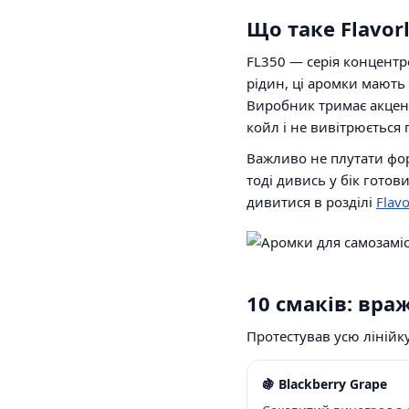
Що таке Flavor
FL350 — серія концентр
рідин, ці аромки мають
Виробник тримає акцент 
койл і не вивітрюється 
Важливо не плутати фор
тоді дивись у бік гото
дивитися в розділі
Flavo
10 смаків: вр
Протестував усю лінійку
🍇 Blackberry Grape