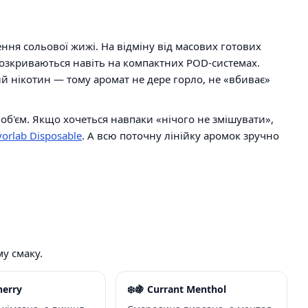
ння сольової жижі. На відміну від масових готових
розкриваються навіть на компактних POD-системах.
вий нікотин — тому аромат не дере горло, не «вбиває»
 об'єм. Якщо хочеться навпаки «нічого не змішувати»,
orlab Disposable
. А всю поточну лінійку аромок зручно
му смаку.
herry
❄️🍇 Currant Menthol