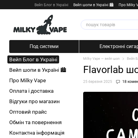
Перейти к основному контенту
Вейп Блог в Україні
Вейп шопи в Україні 🏙️
Про Milky 
Под системи
Електронні сига
Вейп Блог в Україні
Milky Vape — вейп шоп
Вейп Б
Flavorlab ш
Вейп шопи в Україні 🏙️
Про Milky Vape
25 березня 2025
18 комен
Оплата і доставка
Відгуки про магазин
Оптовий прайс
Обмін та повернення
Контактна інформація