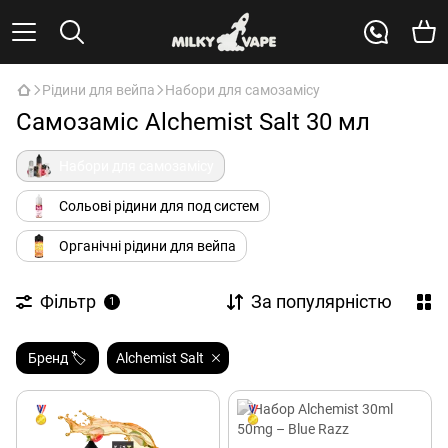
Рідини для вейпа
Набори для самозамісу
Самозаміс Alchemist Salt 30 мл
Набори для самозамісу
Сольові рідини для под систем
Органічні рідини для вейпа
Фільтр
За популярністю
1
Бренд 🏷️
Alchemist Salt