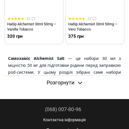
22
22
Набір Alchemist 30ml 50mg –
Набір Alchemist 30ml 50mg –
Vanilla Tobacco
Vero Tobacco
320 грн
375 грн
Самозаміс Alchemist Salt
— це набори 30 мл з
міцністю 50 мг для підготовки рідини перед заправкою
pod-системи. У цьому розділі зібрані саме набори
Alchemist 30ml, а не компактні готові рідини 10 мл.
Розгорнути
Alchemist Salt у форматі самозамісу варто дивитися
тим, хто хоче більший обʼєм, яскраві сольові смаки та
цікаві поєднання: фрукти, ягоди, базилік, мʼята, тютюн,
(068) 007-80-96
коктейлі, десертні й молочні профілі.
Контактна інформація
Коротко:
самозаміс Alchemist Salt — це набори 30