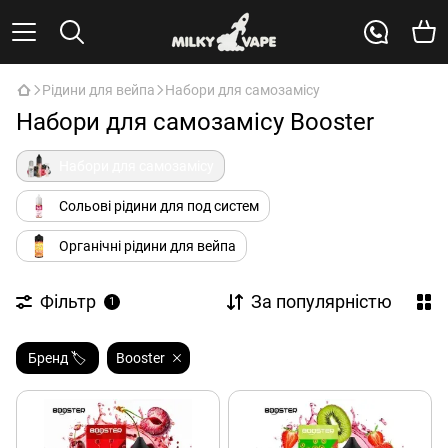
Рідини для вейпа
Набори для самозамісу
Набори для самозамісу Booster
Набори для самозамісу
Сольові рідини для под систем
Органічні рідини для вейпа
Фільтр
За популярністю
1
Бренд 🏷️
Booster