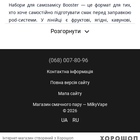
Набори для самозамісу Booster — це формат для тих,
хто хоче самостійно підготувати смак перед заправкою
pod-системи. У лінійці є фруктові, ягідні, кавунові,
тропічні та свіжіші поєднання у форматі 30 мл 50 мг.
Розгорнути
Цей розділ потрібен саме для вибору набору: тут
важливі не тільки назва смаку, а й комплектація,
порядок підготовки, рекомендації виробника, картридж
(068) 007-80-96
і сумісність із вашим pod-пристроєм. Перед
використанням обов’язково відкрийте картку
Контактна інформація
конкретної позиції та перевірте опис.
Повна версія сайту
Коротко:
самозаміс Booster — це набори 30 мл 50
Мапа сайту
мг для pod-систем, де головні критерії вибору:
Магазин смачного пару — MilkyVape
смак, комплект, підготовка перед заправкою та
© 2026
картридж.
UA
RU
Коли варто обирати саме набір
Інтернет-магазин створений з Хорошоп