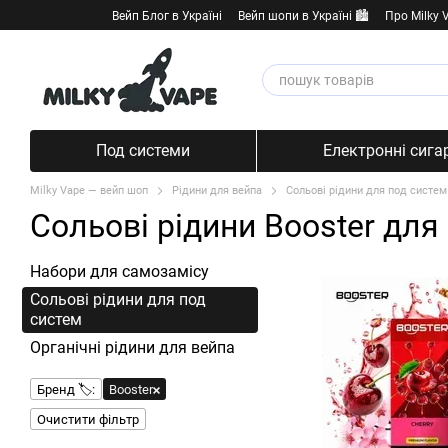
Перейти к основному контенту
Вейп Блог в Україні
Вейп шопи в Україні 🏙️
Про Milky 
Под системи
Електронні сига
Milky Vape — вейп шоп
Рідини для вейпа
Сольові рідини для под систем
Сольові рідини Booster для
Набори для самозамісу
Сольові рідини для под
систем
Органічні рідини для вейпа
Бренд 🏷️:
Booster
Очистити фільтр