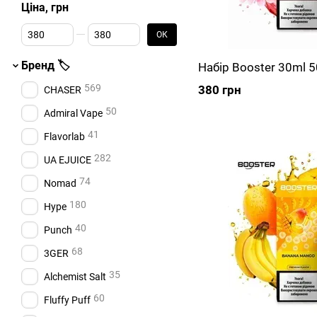
Ціна, грн
От Ціна, грн
До Ціна, грн
ОК
Бренд 🏷️
Набір Booster 30ml 
569
380 грн
CHASER
50
Admiral Vape
41
Flavorlab
282
UA EJUICE
74
Nomad
180
Hype
40
Punch
68
3GER
35
Alchemist Salt
60
Fluffy Puff