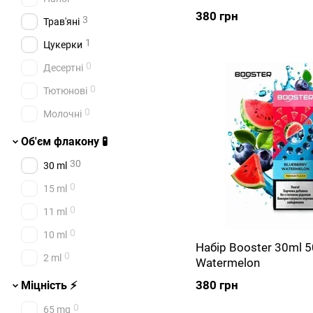
380 грн
3
Трав'яні
1
Цукерки
0
Десертні
0
Тютюнові
0
Молочні
Об'єм флакону 🧪
30
30 ml
0
15 ml
0
11 ml
0
10 ml
Набір Booster 30ml 5
0
2 ml
Watermelon
380 грн
Міцність ⚡
0
65 mg