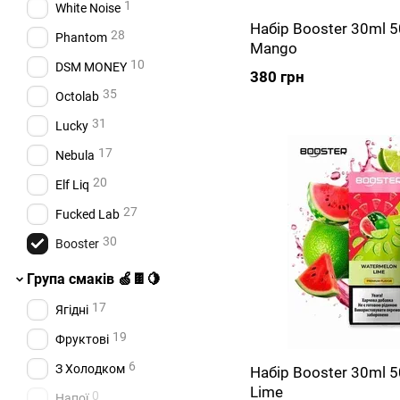
1
White Noise
Набір Booster 30ml 
28
Phantom
Mango
10
DSM MONEY
380 грн
35
Octolab
31
Lucky
17
Nebula
20
Elf Liq
27
Fucked Lab
30
Booster
Група смаків 🍏🍫🍋
17
Ягідні
19
Фруктові
6
З Холодком
Набір Booster 30ml 
Lime
0
Напої