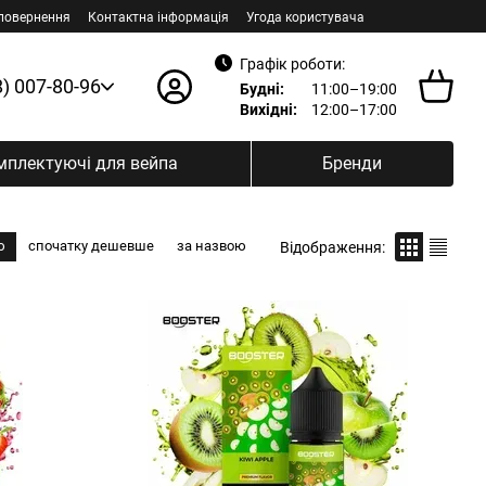
 повернення
Контактна інформація
Угода користувача
Графік роботи:
8) 007-80-96
Будні:
11:00–19:00
Вихідні:
12:00–17:00
мплектуючі для вейпа
Бренди
ю
спочатку дешевше
за назвою
Відображення: