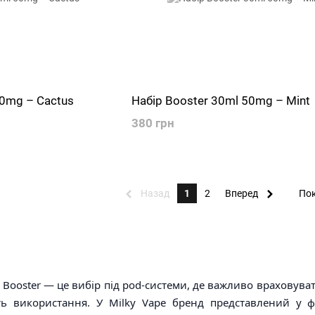
50mg – Cactus
Набір Booster 30ml 50mg – Mint
380 грн
Назад
1
2
Вперед
Пок
 Booster — це вибір під pod-системи, де важливо враховувати
ть використання. У Milky Vape бренд представлений у ф