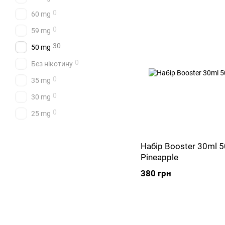
0
60 mg
0
59 mg
30
50 mg
0
Без нікотину
0
35 mg
0
30 mg
0
25 mg
Набір Booster 30ml 
Pineapple
380 грн