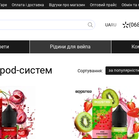
Vape
Оплата і доставка
Відгуки про магазин
Оптовий прайс
Обмін та
(06
UA
RU
рети
Рідини для вейпа
Ко
 pod-систем
за популярніст
Сортування: