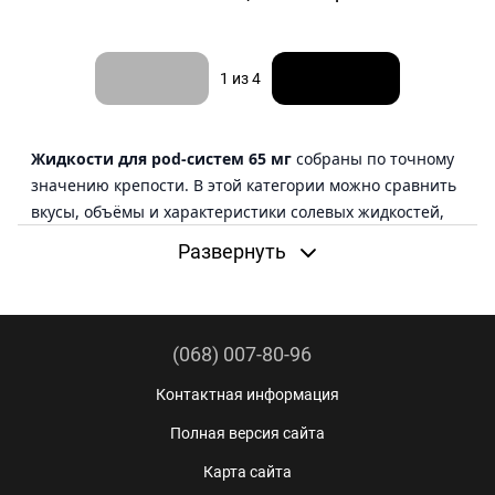
Назад
Вперед
1
из 4
Жидкости для pod-систем 65 мг
собраны по точному
значению крепости. В этой категории можно сравнить
вкусы, объёмы и характеристики солевых жидкостей,
не просматривая товары с другими значениями
Развернуть
никотина.
В поиске такие позиции также называют «жидкость 65
мг», «жижа 65 мг», «солевая жижа 65 мг» или «жидкость
(068) 007-80-96
65 mg для пода». Перед заказом важно проверить,
чтобы нужное значение было указано именно в
Контактная информация
выбранной модификации.
Полная версия сайта
Перед выбором:
проверьте крепость 65 мг, затем
Карта сайта