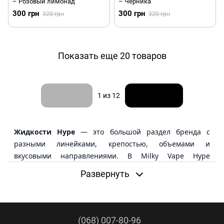
– Розовый лимонад
– Черника
300 грн
300 грн
320 грн
320 грн
Показать еще 20 товаров
Назад
Вперед
1
из 12
Жидкости Hype
— это большой раздел бренда с
разными линейками, крепостью, объемами и
вкусовыми направлениями. В Milky Vape Hype
представлен не одним форматом: есть солевые
Развернуть
жидкости, наборы для самозамеса, органика 60 мл,
Hype Salt, HYPE Black и Drops.
Эта страница нужна для общего выбора Hype. Здесь
(068) 007-80-96
проще понять, чем отличаются форматы бренда, какие