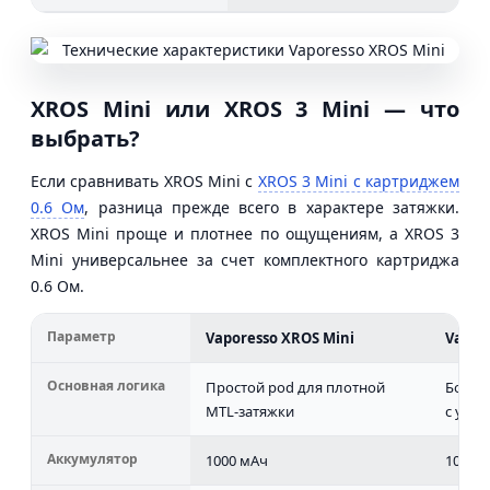
XROS Mini или XROS 3 Mini — что
выбрать?
Если сравнивать XROS Mini с
XROS 3 Mini с картриджем
0.6 Ом
, разница прежде всего в характере затяжки.
XROS Mini проще и плотнее по ощущениям, а XROS 3
Mini универсальнее за счет комплектного картриджа
0.6 Ом.
Параметр
Vaporesso XROS Mini
Vapor
Основная логика
Простой pod для плотной
Более
MTL-затяжки
с уни
Аккумулятор
1000 мАч
1000 