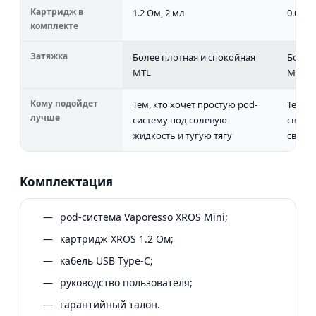
Картридж в
1.2 Ом, 2 мл
0.6 Ом
комплекте
Затяжка
Более плотная и спокойная
Более
MTL
MTL/M
Кому подойдет
Тем, кто хочет простую pod-
Тем, к
лучше
систему под солевую
свежу
жидкость и тугую тягу
свобо
Комплектация
pod-система Vaporesso XROS Mini;
картридж XROS 1.2 Ом;
кабель USB Type-C;
руководство пользователя;
гарантийный талон.