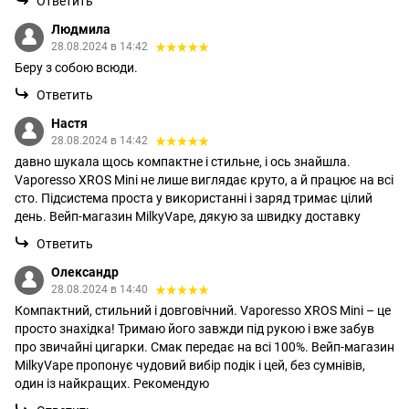
Ответить
Людмила
28.08.2024 в 14:42
Беру з собою всюди.
Ответить
Настя
28.08.2024 в 14:42
давно шукала щось компактне і стильне, і ось знайшла.
Vaporesso XROS Mini не лише виглядає круто, а й працює на всі
сто. Підсистема проста у використанні і заряд тримає цілий
день. Вейп-магазин MilkyVape, дякую за швидку доставку
Ответить
Олександр
28.08.2024 в 14:40
Компактний, стильний і довговічний. Vaporesso XROS Mini – це
просто знахідка! Тримаю його завжди під рукою і вже забув
про звичайні цигарки. Смак передає на всі 100%. Вейп-магазин
MilkyVape пропонує чудовий вибір подік і цей, без сумнівів,
один із найкращих. Рекомендую