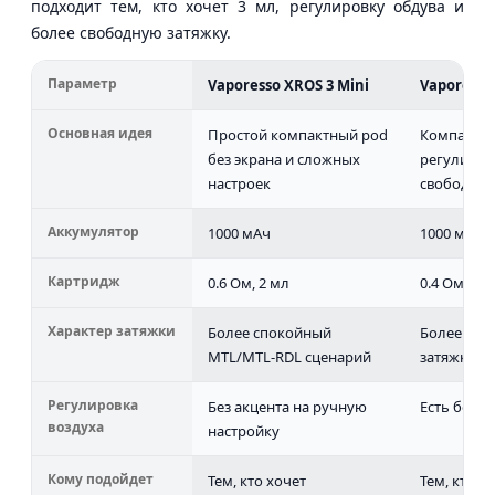
подходит тем, кто хочет 3 мл, регулировку обдува и
более свободную затяжку.
Параметр
Vaporesso XROS 3 Mini
Vaporesso
Основная идея
Простой компактный pod
Компактны
без экрана и сложных
регулиров
настроек
свободной
Аккумулятор
1000 мАч
1000 мАч
Картридж
0.6 Ом, 2 мл
0.4 Ом, 3 м
Характер затяжки
Более спокойный
Более сво
MTL/MTL-RDL сценарий
затяжка
Регулировка
Без акцента на ручную
Есть боко
воздуха
настройку
Кому подойдет
Тем, кто хочет
Тем, кто 