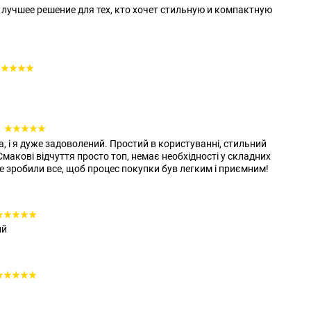
 лучшее решение для тех, кто хочет стильную и компактную
0
, і я дуже задоволений. Простий в користуванні, стильний
Смакові відчуття просто топ, немає необхідності у складних
 зробили все, щоб процес покупки був легким і приємним!
ий