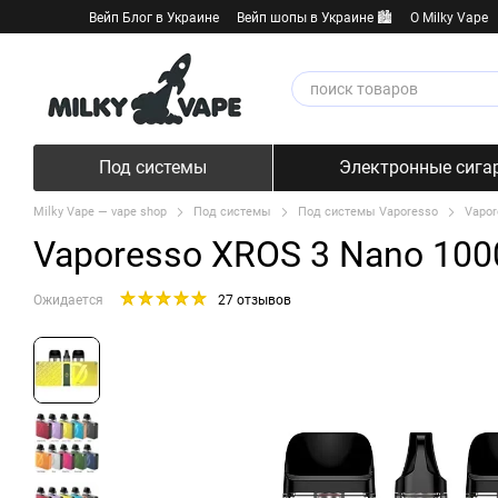
Перейти к основному контенту
Вейп Блог в Украине
Вейп шопы в Украине 🏙️
О Milky Vape
Под системы
Электронные сига
Milky Vape — vape shop
Под системы
Под системы Vaporesso
Vapor
Vaporesso XROS 3 Nano 100
Ожидается
27 отзывов