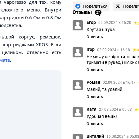
 Vaporesso для тех, кому
Поделиться
Подели
 сложного меню. Внутри
Отзывы
27
картриджи 0.6 Ом и 0.8 Ом
Егор
02.09.2024 в 16:20
подсветка.
Крутая штука
льшой корпус, ремешок,
Ответить
 с картриджами XROS. Если
Ігор
02.09.2024 в 16:18
 целиком, отдельно есть
Не можу не відмітити, на
мате
.
тримати в руках, і ніяких
Ответить
Роман
02.09.2024 в 16:17
Малий, та удалий
Ответить
Катя
27.08.2024 в 05:03
Удобная вещь!
Ответить
Виталий
16.08.2024 в 05:0