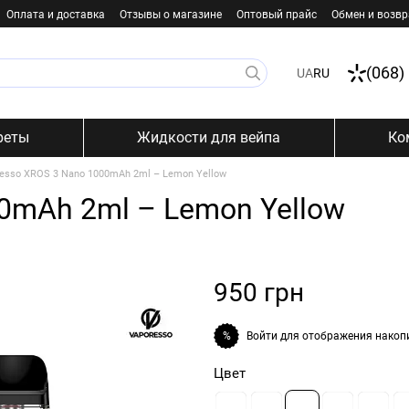
Оплата и доставка
Отзывы о магазине
Оптовый прайс
Обмен и возвр
(068)
UA
RU
реты
Жидкости для вейпа
Ко
esso XROS 3 Nano 1000mAh 2ml – Lemon Yellow
0mAh 2ml – Lemon Yellow
950 грн
Войти
для отображения накоп
%
Цвет