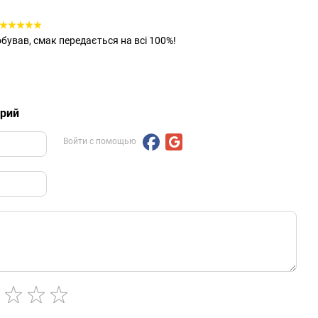
бував, смак передається на всі 100%!
арий
Войти с помощью