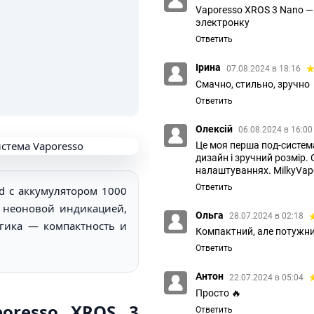
Vaporesso XROS 3 Nano —
электронку
Ответить
Ірина
07.08.2024 в 18:16
Смачно, стильно, зручно
Ответить
Олексій
06.08.2024 в 16:0
Це моя перша под-система
дизайн і зручний розмір. 
налаштуваннях. MilkyVape
Ответить
d с аккумулятором 1000
, неоновой индикацией,
Ольга
28.07.2024 в 02:18
огика — компактность и
Компактний, але потужн
Ответить
Антон
22.07.2024 в 05:04
Просто 🔥
oresso XROS 3
Ответить