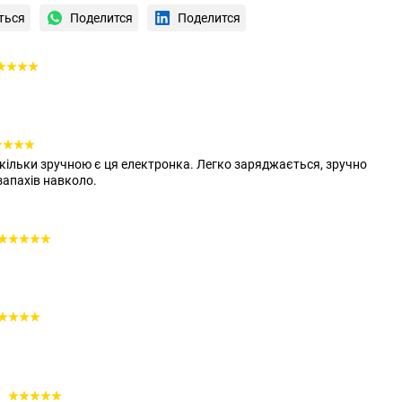
ться
Поделится
Поделится
скільки зручною є ця електронка. Легко заряджається, зручно
 запахів навколо.
3