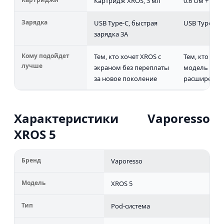
Картридж XROS, 3 мл
0.6 Ом + 0.8 
Зарядка
USB Type-C, быстрая
USB Type-C, 
зарядка 3A
Кому подойдет
Тем, кто хочет XROS с
Тем, кто хоч
лучше
экраном без переплаты
модель с бо
за новое поколение
расширенны
Характеристики Vaporesso
XROS 5
Бренд
Vaporesso
Модель
XROS 5
Тип
Pod-система