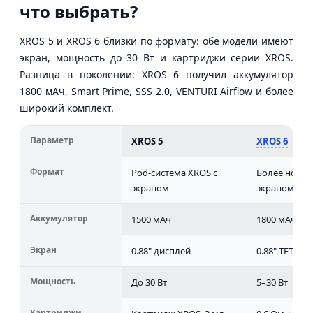
что выбрать?
XROS 5 и XROS 6 близки по формату: обе модели имеют
экран, мощность до 30 Вт и картриджи серии XROS.
Разница в поколении: XROS 6 получил аккумулятор
1800 мАч, Smart Prime, SSS 2.0, VENTURI Airflow и более
широкий комплект.
Параметр
XROS 5
XROS 6
Формат
Pod-система XROS с
Более новая
экраном
экраном
Аккумулятор
1500 мАч
1800 мАч
Экран
0.88" дисплей
0.88" TFT
Мощность
До 30 Вт
5–30 Вт
Картриджи