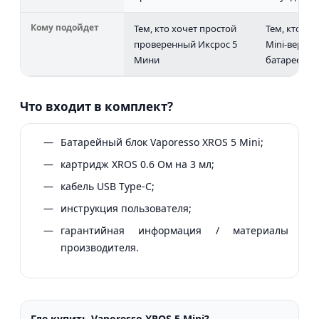
Кому подойдет
Тем, кто хочет простой
Тем, кто хо
проверенный Иксрос 5
Mini-верси
Мини
батареей
Что входит в комплект?
Батарейный блок Vaporesso XROS 5 Mini;
картридж XROS 0.6 Ом на 3 мл;
кабель USB Type-C;
инструкция пользователя;
гарантийная информация / материалы
производителя.
Где купить Vaporesso XROS 5 Mini?