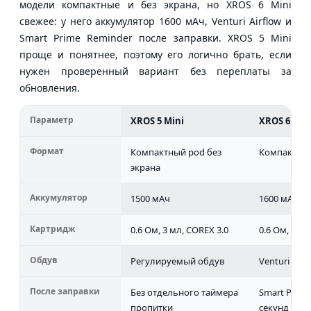
модели компактные и без экрана, но XROS 6 Mini
свежее: у него аккумулятор 1600 мАч, Venturi Airflow и
Smart Prime Reminder после заправки. XROS 5 Mini
проще и понятнее, поэтому его логично брать, если
нужен проверенный вариант без переплаты за
обновления.
Параметр
XROS 5 Mini
XROS 6 Min
Формат
Компактный pod без
Компактный
экрана
Аккумулятор
1500 мАч
1600 мАч
Картридж
0.6 Ом, 3 мл, COREX 3.0
0.6 Ом, 3 мл
Обдув
Регулируемый обдув
Venturi Air
После заправки
Без отдельного таймера
Smart Prime
пропитки
секунд