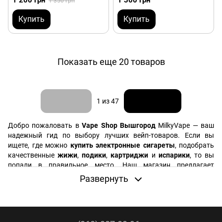
1 200 грн
1 300 грн
1 350 грн
Купить
Купить
Показать еще 20 товаров
Назад
Вперед
1
из 47
Добро пожаловать в
Vape Shop Вышгород
MilkyVape — ваш
надежный гид по выбору лучших вейп-товаров. Если вы
ищете, где можно
купить электронные сигареты
, подобрать
качественные
жижи
,
подики
,
картриджи
и
испарики
, то вы
попали в правильное место. Наш магазин предлагает
широкий ассортимент продукции, которая подойдет как
Развернуть
новичкам, так и опытным вейперам.