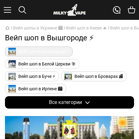
Вейп шопы в Украине 🏙️
Вейп шоп в Киеве 🔥
Вейп шоп в В
Вейп шоп в Вышгороде ⚡
Вейп шоп в Вышгороде ⚡
Вейп шоп в Белой Церкви 🎯
Вейп шоп в Буче ⚡
Вейп шоп в Броварах 🏬
Вейп шоп в Ирпене 🏙️
Вейп шоп в Вишневом 🍒
Все категории