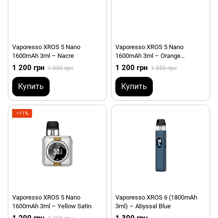
Vaporesso XROS 5 Nano
Vaporesso XROS 5 Nano
1600mAh 3ml – Nacre
1600mAh 3ml – Orange
Leatherette
1 200 грн
1 200 грн
1 350 грн
1 350 грн
Купить
Купить
−11%
Vaporesso XROS 5 Nano
Vaporesso XROS 6 (1800mAh
1600mAh 3ml – Yellow Satin
3ml) – Abyssal Blue