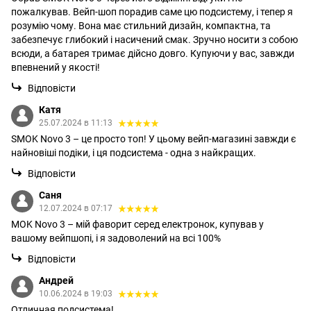
пожалкував. Вейп-шоп порадив саме цю подсистему, і тепер я
розумію чому. Вона має стильний дизайн, компактна, та
забезпечує глибокий і насичений смак. Зручно носити з собою
всюди, а батарея тримає дійсно довго. Купуючи у вас, завжди
впевнений у якості!
Відповісти
Катя
25.07.2024 в 11:13
SMOK Novo 3 – це просто топ! У цьому вейп-магазині завжди є
найновіші подіки, і ця подсистема - одна з найкращих.
Відповісти
Саня
12.07.2024 в 07:17
MOK Novo 3 – мій фаворит серед електронок, купував у
вашому вейпшопі, і я задоволений на всі 100%
Відповісти
Андрей
10.06.2024 в 19:03
Отличная подсистема!