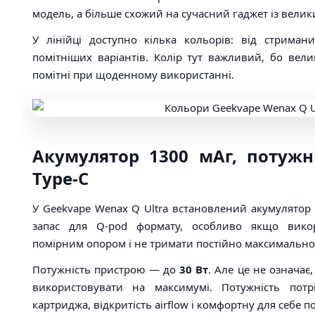
модель, а більше схожий на сучасний гаджет із вели
У лінійці доступно кілька кольорів: від стриман
помітніших варіантів. Колір тут важливий, бо вел
помітні при щоденному використанні.
Акумулятор 1300 мАг, потужні
Type-C
У Geekvape Wenax Q Ultra встановлений акумулятор
запас для Q-pod формату, особливо якщо викор
помірним опором і не тримати постійно максимально 
Потужність пристрою — до
30 Вт
. Але це не означає
використовувати на максимумі. Потужність потр
картриджа, відкритість airflow і комфортну для себе п