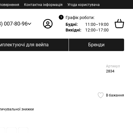
 повернення
Контактна інформація
Угода користувача
Графік роботи:
8) 007-80-96
Будні:
11:00–19:00
Вихідні:
12:00–17:00
мплектуючі для вейпа
Бренди
Артикул
2834
В бажання
пичувальної знижки