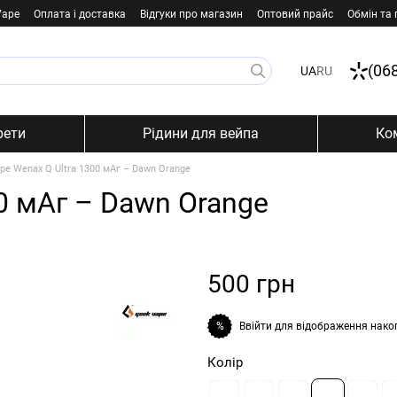
Vape
Оплата і доставка
Відгуки про магазин
Оптовий прайс
Обмін та
(06
UA
RU
рети
Рідини для вейпа
Ко
pe Wenax Q Ultra 1300 мАг – Dawn Orange
0 мАг – Dawn Orange
500 грн
Ввійти
для відображення нако
%
Колір