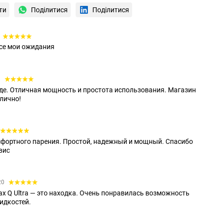
ти
Поділитися
Поділитися
все мои ожидания
9
езде. Отличная мощность и простота использования. Магазин
тлично!
омфортного парения. Простой, надежный и мощный. Спасибо
вис
20
ax Q Ultra — это находка. Очень понравилась возможность
идкостей.