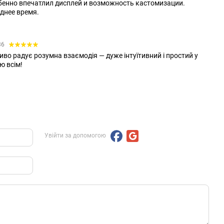
бенно впечатлил дисплей и возможность кастомизации.
днее время.
36
во радує розумна взаємодія — дуже інтуїтивний і простий у
ю всім!
Увійти за допомогою