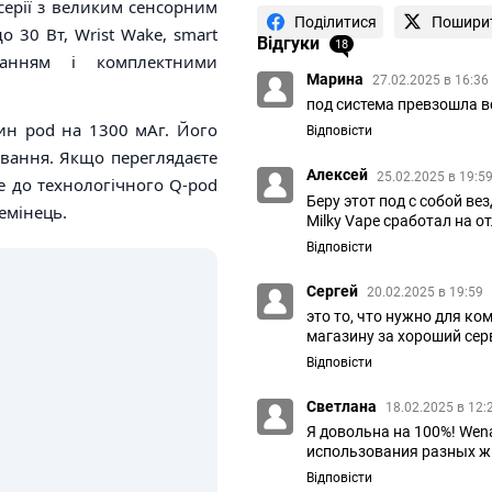
серії з великим сенсорним
Поділитися
Пошири
о 30 Вт, Wrist Wake, smart
Відгуки
18
яджанням і комплектними
Марина
27.02.2025 в 16:36
под система превзошла 
ин pod на 1300 мАг. Його
Відповісти
ування. Якщо переглядаєте
Алексей
25.02.2025 в 19:5
е до технологічного Q-pod
Беру этот под с собой в
ремінець.
Milky Vape сработал на о
Відповісти
Сергей
20.02.2025 в 19:59
это то, что нужно для к
магазину за хороший сер
Відповісти
Светлана
18.02.2025 в 12:
Я довольна на 100%! Wen
использования разных ж
Відповісти