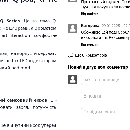
Прекрасный гаджет! Осо
Лучшая покупка за после
Відповісти
Q Series
. Це та сама Q-
Катерина
29.01.2025 в 22:
 Q не цифрами, а форматом.
Обожнюю цей под! Особли
rt interaction і комфортне
використанні. Рекоменду
Відповісти
ації на корпусі й керувати
Ще 8 коментарів
й pod із LED-індикатором.
Новий відгук або коментар
ликий pod-mod.
ий сенсорний екран
. Він
вати заряд, потужність,
.
 це відчутний крок уперед.