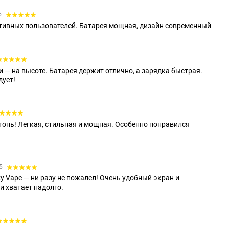
5
тивных пользователей. Батарея мощная, дизайн современный
и — на высоте. Батарея держит отлично, а зарядка быстрая.
дует!
огонь! Легкая, стильная и мощная. Особенно понравился
35
lky Vape — ни разу не пожалел! Очень удобный экран и
и хватает надолго.