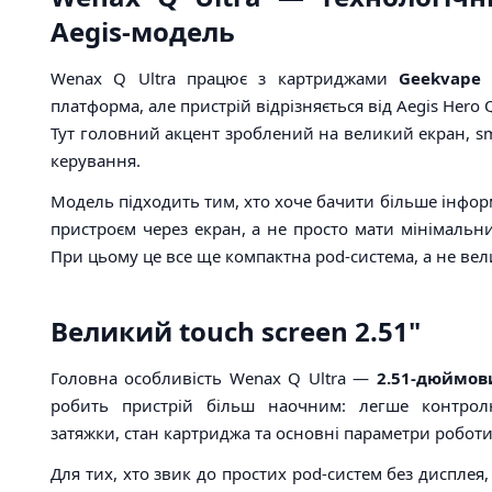
Aegis-модель
Wenax Q Ultra працює з картриджами
Geekvape 
платформа, але пристрій відрізняється від Aegis Hero
Тут головний акцент зроблений на великий екран, sma
керування.
Модель підходить тим, хто хоче бачити більше інформ
пристроєм через екран, а не просто мати мінімальни
При цьому це все ще компактна pod-система, а не ве
Великий touch screen 2.51"
Головна особливість Wenax Q Ultra —
2.51-дюймов
робить пристрій більш наочним: легше контролю
затяжки, стан картриджа та основні параметри роботи
Для тих, хто звик до простих pod-систем без дисплея,