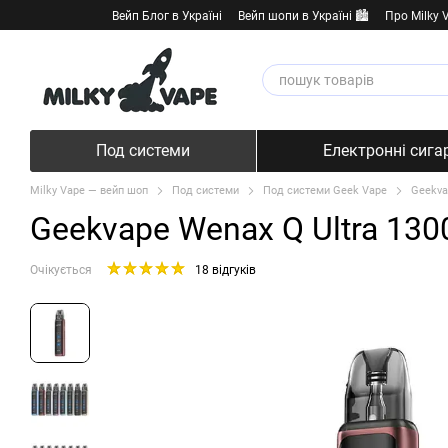
Перейти к основному контенту
Вейп Блог в Україні
Вейп шопи в Україні 🏙️
Про Milky 
Под системи
Електронні сига
Milky Vape — вейп шоп
Под системи
Под системи Geek Vape
Geekva
Geekvape Wenax Q Ultra 130
Очікується
18 відгуків