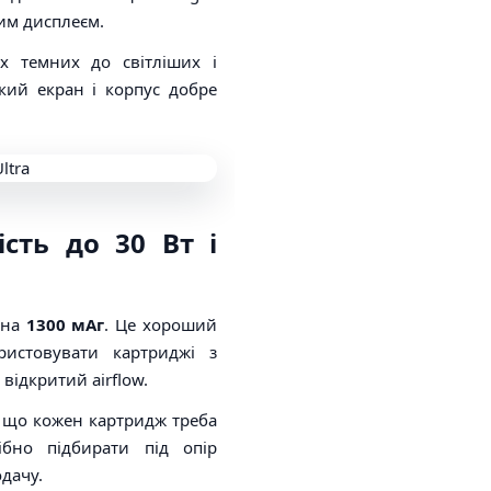
ким дисплеєм.
их темних до світліших і
икий екран і корпус добре
сть до 30 Вт і
 на
1300 мАг
. Це хороший
истовувати картриджі з
відкритий airflow.
, що кожен картридж треба
ібно підбирати під опір
одачу.