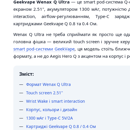
Geekvape Wenax Q Ultra
— це smart pod-система Q-
екраном 2.51", акумулятором 1300 мАг, потужністю д
interaction, airflow-регулюванням, Type-C зар
картриджами Geekvape Q 0.8 та 0.4 Ом.
Wenax Q Ultra не треба сприймати як просто ще од
головна фішка — великий touch screen і зручне кер
smart pod-системи GeekVape
, ця модель стоїть ближч
формату, а не до Aegis Hero Q з акцентом на корпус і 
Зміст:
Формат Wenax Q Ultra
Touch screen 2.51"
Wrist Wake і smart interaction
Корпус, кольори і дизайн
1300 мАг і Type-C 5V/2A
Картриджі Geekvape Q 0.8 / 0.4 Ом