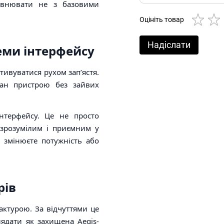
івнювати не з базовими
Оцініть товар
Надіслати
 теми інтерфейсу
ивуватися рухом зап’ястя.
тан пристрою без зайвих
інтерфейсу. Це не просто
 зрозумілим і приємним у
 змінюєте потужність або
рів
актурою. За відчуттями це
лядати як захищена Aegis-