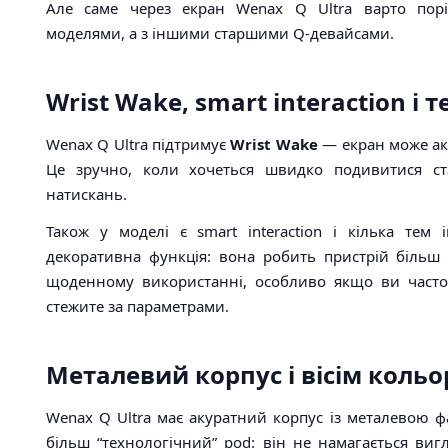
Але саме через екран Wenax Q Ultra варто пор
моделями, а з іншими старшими Q-девайсами.
Wrist Wake, smart interaction і
Wenax Q Ultra підтримує
Wrist Wake
— екран може акт
Це зручно, коли хочеться швидко подивитися с
натискань.
Також у моделі є smart interaction і кілька тем 
декоративна функція: вона робить пристрій більш
щоденному використанні, особливо якщо ви часто
стежите за параметрами.
Металевий корпус і вісім кольо
Wenax Q Ultra має акуратний корпус із металевою ф
більш “технологічний” pod: він не намагається виг