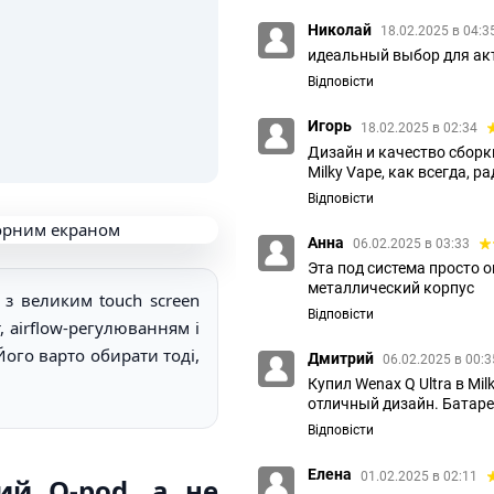
Николай
18.02.2025 в 04:3
идеальный выбор для ак
Відповісти
Игорь
18.02.2025 в 02:34
Дизайн и качество сборк
Milky Vape, как всегда, ра
Відповісти
Анна
06.02.2025 в 03:33
Эта под система просто 
металлический корпус
з великим touch screen
Відповісти
, airflow-регулюванням і
Його варто обирати тоді,
Дмитрий
06.02.2025 в 00:
Купил Wenax Q Ultra в Mi
отличный дизайн. Батаре
Відповісти
Елена
01.02.2025 в 02:11
ий Q-pod, а не