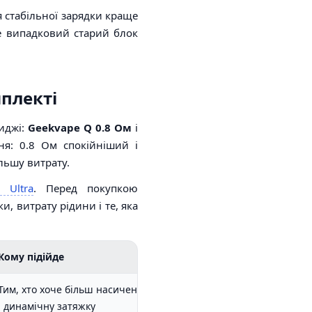
я стабільної зарядки краще
е випадковий старий блок
мплекті
риджі:
Geekvape Q 0.8 Ом
і
ння: 0.8 Ом спокійніший і
льшу витрату.
 Ultra
. Перед покупкою
и, витрату рідини і те, яка
Кому підійде
Тим, хто хоче більш насичену
і динамічну затяжку