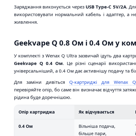
Заряджання виконується через
USB Type-C 5V/2A
. Дл
використовувати нормальний кабель і адаптер, а н
живлення.
Geekvape Q 0.8 Ом і 0.4 Ом у ко
У комплекті з Wenax Q Ultra зазвичай ідуть два карт
Geekvape Q 0.4 Ом
. Це різні сценарії використа
універсальніший, а 0.4 Ом дає активнішу подачу та бі
Для заміни дивіться
Q-картриджі для Wenax Q
перевіряйте опір, бо саме він визначає відчуття затяжк
рідина буде доречнішою.
Опір картриджа
Як відчувається
0.4 Ом
Вільніша подача,
більше пари,