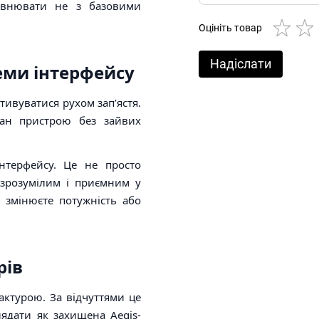
івнювати не з базовими
Оцініть товар
Надіслати
 теми інтерфейсу
ивуватися рухом зап’ястя.
тан пристрою без зайвих
інтерфейсу. Це не просто
 зрозумілим і приємним у
 змінюєте потужність або
рів
актурою. За відчуттями це
лядати як захищена Aegis-