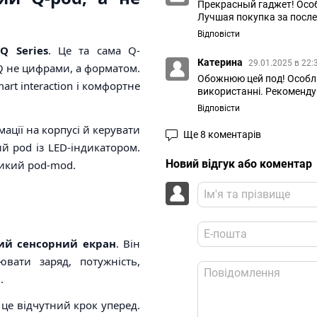
Прекрасный гаджет! Осо
Лучшая покупка за после
Відповісти
Q Series
. Це та сама Q-
Катерина
29.01.2025 в 22:
 Q не цифрами, а форматом.
Обожнюю цей под! Особли
rt interaction і комфортне
використанні. Рекоменду
Відповісти
ації на корпусі й керувати
Ще 8 коментарів
й pod із LED-індикатором.
Новий відгук або коментар
ликий pod-mod.
ий сенсорний екран
. Він
вати заряд, потужність,
.
 це відчутний крок уперед.