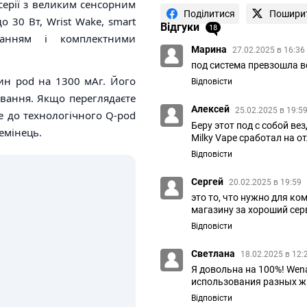
серії з великим сенсорним
Поділитися
Пошири
о 30 Вт, Wrist Wake, smart
Відгуки
18
яджанням і комплектними
Марина
27.02.2025 в 16:36
под система превзошла 
ин pod на 1300 мАг. Його
Відповісти
ування. Якщо переглядаєте
Алексей
25.02.2025 в 19:5
е до технологічного Q-pod
Беру этот под с собой в
ремінець.
Milky Vape сработал на о
Відповісти
Сергей
20.02.2025 в 19:59
это то, что нужно для к
магазину за хороший сер
Відповісти
Светлана
18.02.2025 в 12:
Я довольна на 100%! Wen
использования разных ж
Відповісти