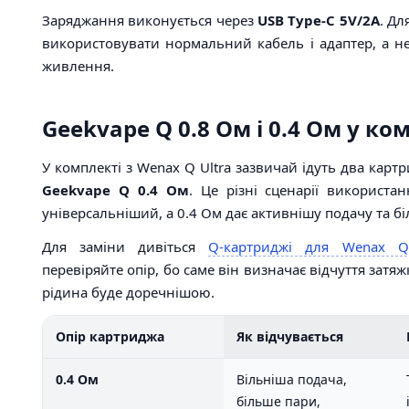
Заряджання виконується через
USB Type-C 5V/2A
. Дл
використовувати нормальний кабель і адаптер, а н
живлення.
Geekvape Q 0.8 Ом і 0.4 Ом у ко
У комплекті з Wenax Q Ultra зазвичай ідуть два карт
Geekvape Q 0.4 Ом
. Це різні сценарії використа
універсальніший, а 0.4 Ом дає активнішу подачу та бі
Для заміни дивіться
Q-картриджі для Wenax Q
перевіряйте опір, бо саме він визначає відчуття затяжк
рідина буде доречнішою.
Опір картриджа
Як відчувається
0.4 Ом
Вільніша подача,
більше пари,