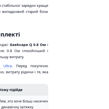
я стабільної зарядки краще
е випадковий старий блок
мплекті
риджі:
Geekvape Q 0.8 Ом
і
ння: 0.8 Ом спокійніший і
льшу витрату.
 Ultra
. Перед покупкою
и, витрату рідини і те, яка
Кому підійде
Тим, хто хоче більш насичену
і динамічну затяжку