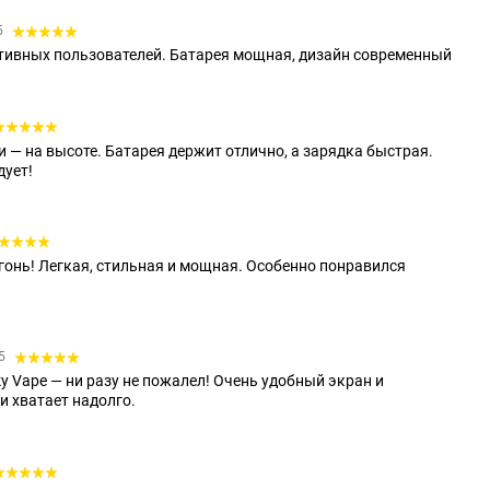
5
тивных пользователей. Батарея мощная, дизайн современный
и — на высоте. Батарея держит отлично, а зарядка быстрая.
дует!
огонь! Легкая, стильная и мощная. Особенно понравился
35
lky Vape — ни разу не пожалел! Очень удобный экран и
и хватает надолго.