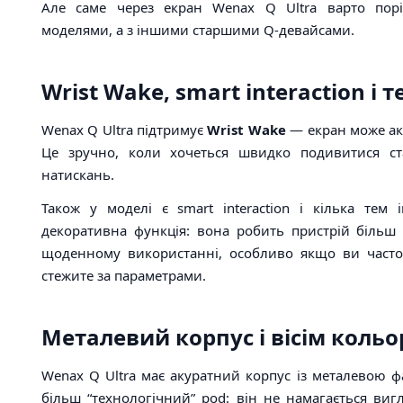
Але саме через екран Wenax Q Ultra варто пор
моделями, а з іншими старшими Q-девайсами.
Wrist Wake, smart interaction і
Wenax Q Ultra підтримує
Wrist Wake
— екран може акт
Це зручно, коли хочеться швидко подивитися с
натискань.
Також у моделі є smart interaction і кілька тем 
декоративна функція: вона робить пристрій більш
щоденному використанні, особливо якщо ви часто
стежите за параметрами.
Металевий корпус і вісім кольо
Wenax Q Ultra має акуратний корпус із металевою ф
більш “технологічний” pod: він не намагається виг