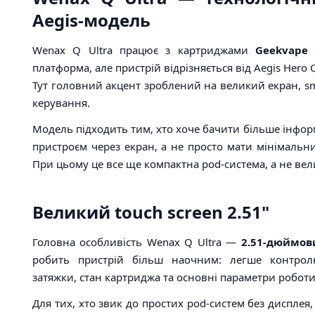
Aegis-модель
Wenax Q Ultra працює з картриджами
Geekvape 
платформа, але пристрій відрізняється від Aegis Hero
Тут головний акцент зроблений на великий екран, sma
керування.
Модель підходить тим, хто хоче бачити більше інформ
пристроєм через екран, а не просто мати мінімальни
При цьому це все ще компактна pod-система, а не ве
Великий touch screen 2.51"
Головна особливість Wenax Q Ultra —
2.51-дюймов
робить пристрій більш наочним: легше контролю
затяжки, стан картриджа та основні параметри роботи
Для тих, хто звик до простих pod-систем без дисплея,