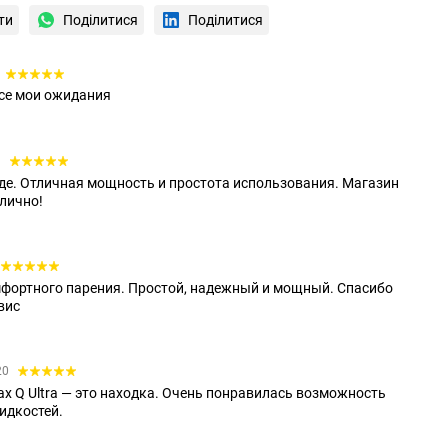
ти
Поділитися
Поділитися
все мои ожидания
9
езде. Отличная мощность и простота использования. Магазин
тлично!
омфортного парения. Простой, надежный и мощный. Спасибо
вис
20
ax Q Ultra — это находка. Очень понравилась возможность
идкостей.