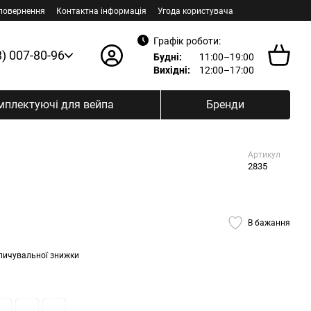
 повернення
Контактна інформація
Угода користувача
Графік роботи:
8) 007-80-96
Будні:
11:00–19:00
Вихідні:
12:00–17:00
мплектуючі для вейпа
Бренди
Артикул
2835
В бажання
пичувальної знижки