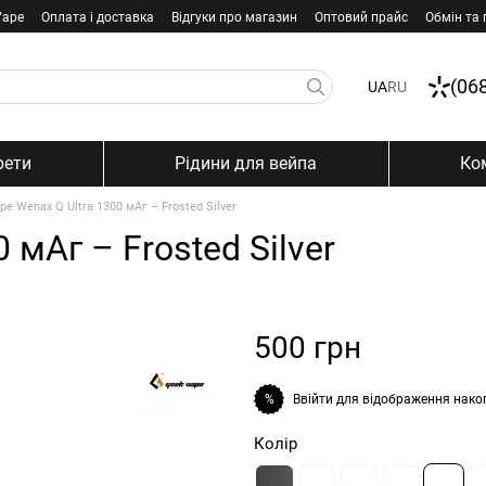
Vape
Оплата і доставка
Відгуки про магазин
Оптовий прайс
Обмін та
(06
UA
RU
рети
Рідини для вейпа
Ко
pe Wenax Q Ultra 1300 мАг – Frosted Silver
 мАг – Frosted Silver
500 грн
Ввійти
для відображення нако
%
Колір