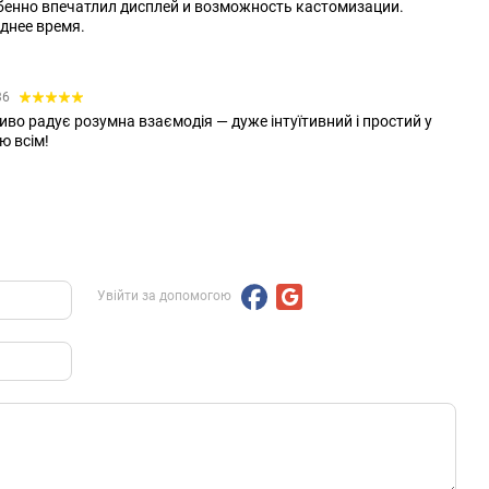
бенно впечатлил дисплей и возможность кастомизации.
днее время.
36
во радує розумна взаємодія — дуже інтуїтивний і простий у
ю всім!
Увійти за допомогою