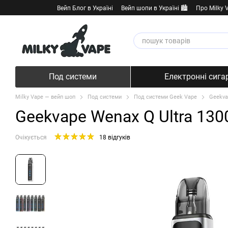
Перейти к основному контенту
Вейп Блог в Україні
Вейп шопи в Україні 🏙️
Про Milky 
Под системи
Електронні сига
Milky Vape — вейп шоп
Под системи
Под системи Geek Vape
Geekva
Geekvape Wenax Q Ultra 1300
Очікується
18 відгуків