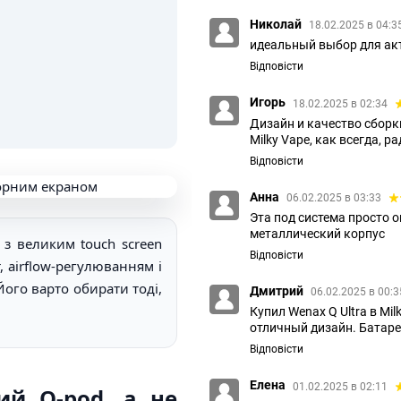
Николай
18.02.2025 в 04:3
идеальный выбор для ак
Відповісти
Игорь
18.02.2025 в 02:34
Дизайн и качество сборк
Milky Vape, как всегда, ра
Відповісти
Анна
06.02.2025 в 03:33
Эта под система просто 
металлический корпус
з великим touch screen
Відповісти
, airflow-регулюванням і
Його варто обирати тоді,
Дмитрий
06.02.2025 в 00:
Купил Wenax Q Ultra в Mi
отличный дизайн. Батаре
Відповісти
Елена
01.02.2025 в 02:11
ий Q-pod, а не