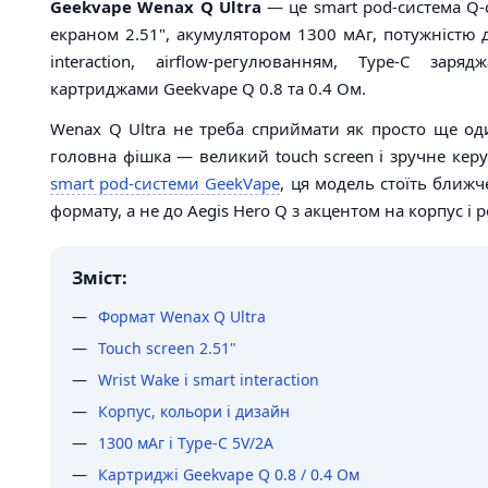
Geekvape Wenax Q Ultra
— це smart pod-система Q-
екраном 2.51", акумулятором 1300 мАг, потужністю д
interaction, airflow-регулюванням, Type-C зар
картриджами Geekvape Q 0.8 та 0.4 Ом.
Wenax Q Ultra не треба сприймати як просто ще од
головна фішка — великий touch screen і зручне кер
smart pod-системи GeekVape
, ця модель стоїть ближч
формату, а не до Aegis Hero Q з акцентом на корпус і 
Зміст:
Формат Wenax Q Ultra
Touch screen 2.51"
Wrist Wake і smart interaction
Корпус, кольори і дизайн
1300 мАг і Type-C 5V/2A
Картриджі Geekvape Q 0.8 / 0.4 Ом