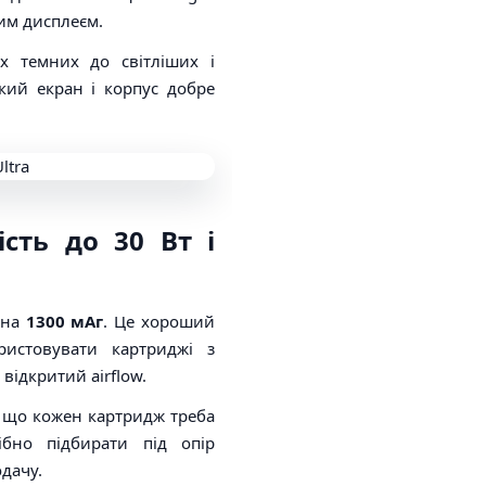
ким дисплеєм.
их темних до світліших і
икий екран і корпус добре
сть до 30 Вт і
 на
1300 мАг
. Це хороший
истовувати картриджі з
відкритий airflow.
, що кожен картридж треба
ібно підбирати під опір
одачу.