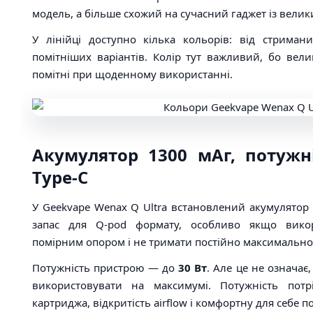
модель, а більше схожий на сучасний гаджет із вели
У лінійці доступно кілька кольорів: від стриман
помітніших варіантів. Колір тут важливий, бо вел
помітні при щоденному використанні.
Акумулятор 1300 мАг, потужні
Type-C
У Geekvape Wenax Q Ultra встановлений акумулятор
запас для Q-pod формату, особливо якщо викор
помірним опором і не тримати постійно максимально 
Потужність пристрою — до
30 Вт
. Але це не означає
використовувати на максимумі. Потужність потр
картриджа, відкритість airflow і комфортну для себе п