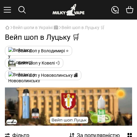
Вейп шопи в Україні 🏙️
Вейп шоп в Луцьку 🛒
Вейп шоп в Луцьку 🛒
Вейп шоп у Володимирі ⭐
Вейп Шоп у Ковелі 💨
Вейп шоп у Нововолинську 🏬
Фільтр
За популярністю