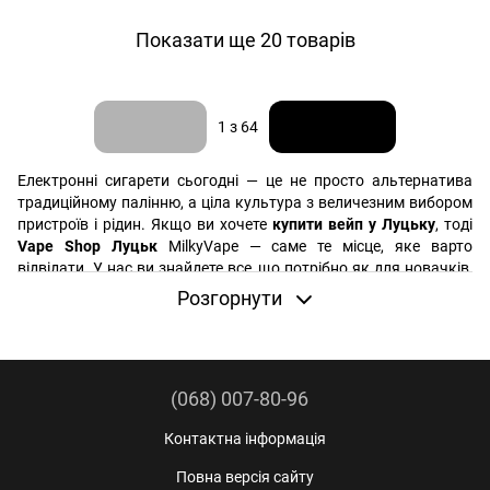
Показати ще 20 товарів
Назад
Вперед
1
з 64
Електронні сигарети сьогодні — це не просто альтернатива
традиційному палінню, а ціла культура з величезним вибором
пристроїв і рідин. Якщо ви хочете
купити вейп у Луцьку
, тоді
Vape Shop Луцьк
MilkyVape — саме те місце, яке варто
відвідати. У нас ви знайдете все, що потрібно як для новачків,
так і для досвідчених вейперів. Давайте розберемося, що ми
Розгорнути
можемо вам запропонувати і чому наш магазин користується
популярністю серед жителів міста.
(068) 007-80-96
Контактна інформація
Повна версія сайту