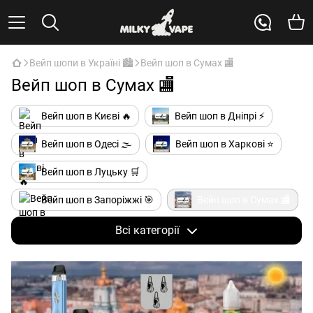
Вейп шопи в Україні 🏙️
Вейп шоп в Сумах 🏬
Вейп шоп в Сумах 🏬
Вейп шоп в Києві 🔥
Вейп шоп в Дніпрі ⚡
Вейп шоп в Одесі 🌫️
Вейп шоп в Харкові ⭐
Вейп шоп в Луцьку 🛒
Вейп шоп в Запоріжжі 🎯
Вейп шоп в Сумах 🏬
Вейп шоп у Львові 🆕
Всі категорії