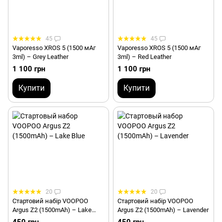
45
45
Vaporesso XROS 5 (1500 мАг
Vaporesso XROS 5 (1500 мАг
3ml) – Grey Leather
3ml) – Red Leather
1 100 грн
1 100 грн
Купити
Купити
20
20
Стартовий набір VOOPOO
Стартовий набір VOOPOO
Argus Z2 (1500mAh) – Lake
Argus Z2 (1500mAh) – Lavender
Blue