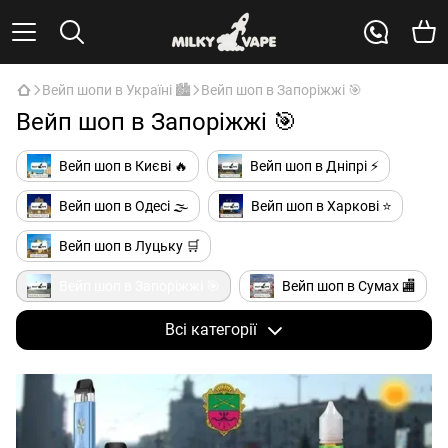
Вейп шопи в Україні 🏙️
Вейп шоп в Запоріжжі 🎯
Вейп шоп в Запоріжжі 🎯
Вейп шоп в Києві 🔥
Вейп шоп в Дніпрі ⚡
Вейп шоп в Одесі 🌫️
Вейп шоп в Харкові ⭐
Вейп шоп в Луцьку 🛒
Вейп шоп в Запоріжжі 🎯
Вейп шоп в Сумах 🏬
Вейп шоп у Львові 🆕
Всі категорії