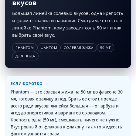
вкусов
Большая линейка солевых вкусов, одна крепость
и формат «залил и паришь». Смотрим, что есть в
линейке Phantom, кому заходит соль 50 мг и как
выбрать свой вкус.
PHANTOM
ФАНТОМ
СОЛЕВАЯ ЖИЖА
50 МГ
ДЛЯ ПОДА
ЕСЛИ КОРОТКО
Phantom — это солевая жижа на 50 мг во флаконе 30
мл, готовая к заливу в под. Брать её стоит прежде
всего ради вкусов: линейка большая — от арбуза и
ягод до энергетиков и вариантов с холодком.
Крепость одна (50 мг), смешивать ничего не нужно.
Вкус ровный от флакона к флакону, так что жидкость
фантом узнаётся сразу.