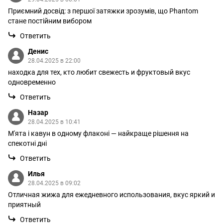
Приємний досвід: з першої затяжки зрозумів, що Phantom
стане постійним вибором
Ответить
Денис
28.04.2025 в 22:00
находка для тех, кто любит свежесть и фруктовый вкус
одновременно
Ответить
Назар
28.04.2025 в 10:41
М'ята і кавун в одному флаконі — найкраще рішення на
спекотні дні
Ответить
Илья
28.04.2025 в 09:02
Отличная жижа для ежедневного использования, вкус яркий и
приятный
Ответить