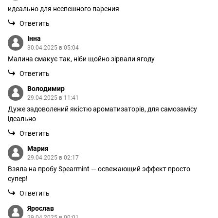
идеально для неспешного парения
Ответить
Інна
30.04.2025 в 05:04
Малина смакує так, ніби щойно зірвали ягоду
Ответить
Володимир
29.04.2025 в 11:41
Дуже задоволений якістю ароматизаторів, для самозамісу
ідеально
Ответить
Мария
29.04.2025 в 02:17
Взяла на пробу Spearmint — освежающий эффект просто
супер!
Ответить
Ярослав
29.04.2025 в 00:01