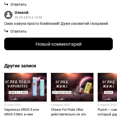
Ответить
Олексій
26.04.2025 в 13:06
Смак кавуна просто бомбезний! Дуже соковитий і яскравий.
Ответить
Новый комментарий
Другие записи
23 мая 2025
4 апреля 2025
3 апреля 2025
Vaporesso XROS 5 или
Chaser For Pods Ultra:
Punch — са
XROS 5 Mini: в чём
действительно ли это
который да