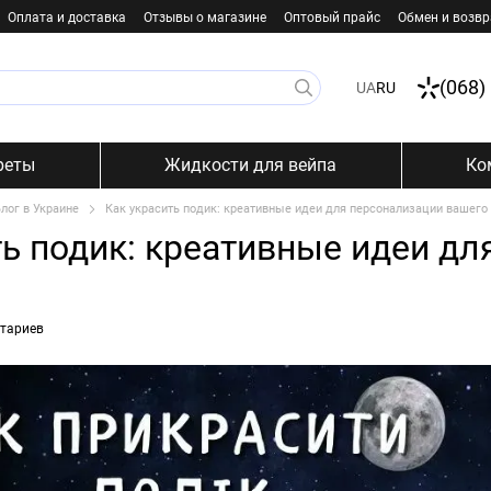
Оплата и доставка
Отзывы о магазине
Оптовый прайс
Обмен и возвр
(068)
UA
RU
реты
Жидкости для вейпа
Ко
лог в Украине
Как украсить подик: креативные идеи для персонализации вашего
ть подик: креативные идеи д
тариев