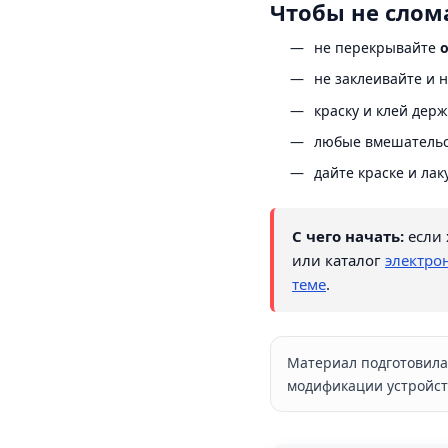
Чтобы не слом
не перекрывайте
не заклеивайте и 
краску и клей дер
любые вмешательс
дайте краске и ла
С чего начать:
если 
или каталог
электро
теме
.
Материал подготовила 
модификации устройств