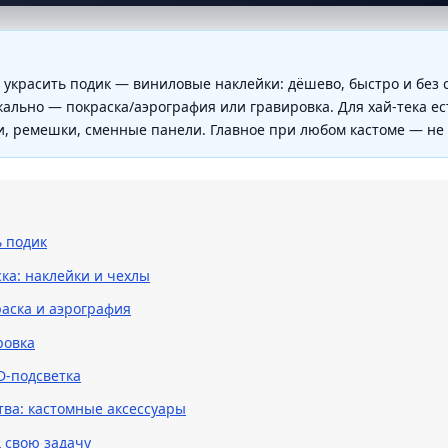
 украсить подик — виниловые наклейки: дёшево, быстро и без 
ально — покраска/аэрография или гравировка. Для хай-тека ес
, ремешки, сменные панели. Главное при любом кастоме — не п
ь подик
ска: наклейки и чехлы
аска и аэрография
ровка
ED-подсветка
тва: кастомные аксессуары
 свою задачу