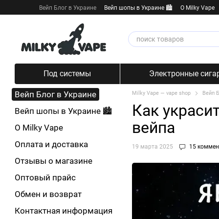
Перейти к основному контенту
Вейп Блог в Украине
Вейп шопы в Украине 🏙️
О Milky Vape
Под системы
Электронные сига
Вейп Блог в Украине
Milky Vape — vape shop
Вейп Б
Как украси
Вейп шопы в Украине 🏙️
вейпа
О Milky Vape
Оплата и доставка
19 марта 2025
15 коммен
Отзывы о магазине
Оптовый прайс
Обмен и возврат
Контактная информация