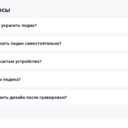
осы
 украсить подик?
сить подик самостоятельно?
кастом устройство?
м подика?
ить дизайн после гравировки?