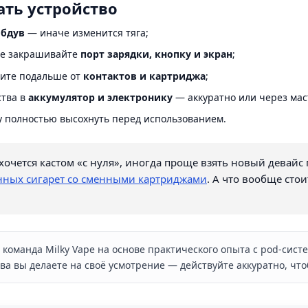
ать устройство
обдув
— иначе изменится тяга;
не закрашивайте
порт зарядки, кнопку и экран
;
жите подальше от
контактов и картриджа
;
тва в
аккумулятор и электронику
— аккуратно или через мас
ку полностью высохнуть перед использованием.
хочется кастом «с нуля», иногда проще взять новый девайс
нных сигарет со сменными картриджами
. А что вообще сто
команда Milky Vape на основе практического опыта с pod-сист
а вы делаете на своё усмотрение — действуйте аккуратно, что