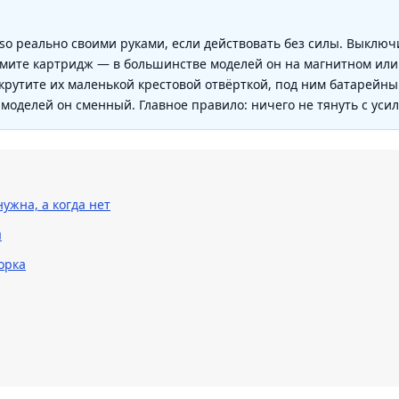
so реально своими руками, если действовать без силы. Выключ
имите картридж — в большинстве моделей он на магнитном или
крутите их маленькой крестовой отвёрткой, под ним батарейны
моделей он сменный. Главное правило: ничего не тянуть с уси
нужна, а когда нет
я
орка