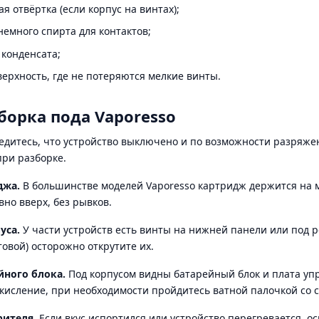
я отвёртка (если корпус на винтах);
немного спирта для контактов;
 конденсата;
верхность, где не потеряются мелкие винты.
борка пода Vaporesso
дитесь, что устройство выключено и по возможности разряжено
при разборке.
джа.
В большинстве моделей Vaporesso картридж держится на 
вно вверх, без рывков.
уса.
У части устройств есть винты на нижней панели или под 
овой) осторожно открутите их.
йного блока.
Под корпусом видны батарейный блок и плата упр
окисление, при необходимости пройдитесь ватной палочкой со 
рителя.
Если вкус испортился или устройство перегревается, о