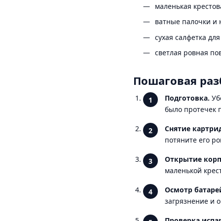
маленькая крестова
ватные палочки и 
сухая салфетка для
светлая ровная по
Пошаговая раз
Подготовка.
Убе
было протечек 
Снятие картри
потяните его ро
Открытие корп
маленькой крест
Осмотр батаре
загрязнение и 
Проверка испа