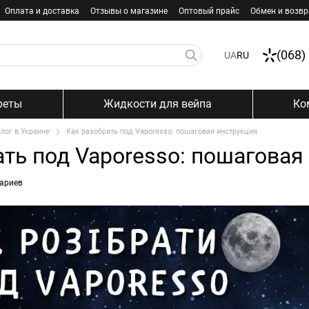
Оплата и доставка
Отзывы о магазине
Оптовый прайс
Обмен и возвр
(068)
UA
RU
реты
Жидкости для вейпа
Ко
лог в Украине
Как разобрать под Vaporesso: пошаговая инструкция
ать под Vaporesso: пошаговая
ариев