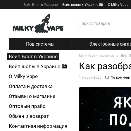
Перейти к основному контенту
Вейп Блог в Украине
Вейп шопы в Украине 🏙️
О Milky Vape
Под системы
Электронные сига
Вейп Блог в Украине
Milky Vape — vape shop
Вейп Б
Как разобр
Вейп шопы в Украине 🏙️
О Milky Vape
1 марта 2025
16 коммент
Оплата и доставка
Отзывы о магазине
Оптовый прайс
Обмен и возврат
Контактная информация