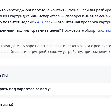
что картридж сел плотно, а контакты сухие. Если вы разбира
в самом картридже или испарителе — своевременная замена
к
so появится надпись
AT Check
— это штатная проверка картри
шенный под или сравнить цены? Посмотрите обзор,
скольк
команда Milky Vape на основе практического опыта с pod-сист
сверяйтесь с инструкцией к своему устройству; при сомнениях 
осы
рать под Vaporesso самому?
нтакты?