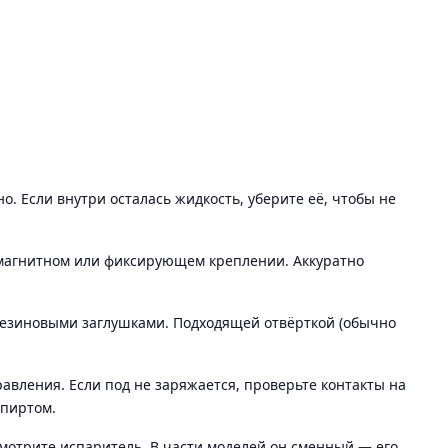
. Если внутри осталась жидкость, уберите её, чтобы не
магнитном или фиксирующем креплении. Аккуратно
резиновыми заглушками. Подходящей отвёрткой (обычно
авления. Если под не заряжается, проверьте контакты на
спиртом.
смотрите испаритель. В части моделей он сменный — его