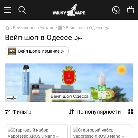
Вейп шопы в Украине 🏙️
Вейп шоп в Одессе 🌫️
Вейп шоп в Одессе 🌫️
Вейп шоп в Измаиле 🌫️
Фильтр
По популярности