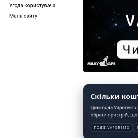
Угода користувача
Мапа сайту
Скільки кошт
Ціна пода Vaporesso 
обрати пристрій, що
ПОДІК VAPORESSO