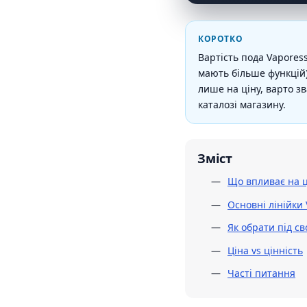
КОРОТКО
Вартість пода Vapores
мають більше функцій)
лише на ціну, варто з
каталозі магазину.
Зміст
Що впливає на ц
Основні лінійки
Як обрати під св
Ціна vs цінність
Часті питання