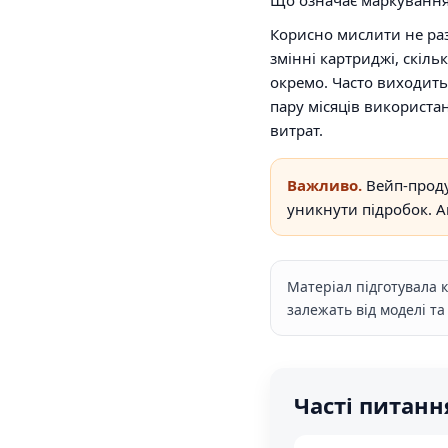
Корисно мислити не раз
змінні картриджі, скіль
окремо. Часто виходить
пару місяців використа
витрат.
Важливо.
Вейп-проду
уникнути підробок. Ак
Матеріал підготувала 
залежать від моделі та
Часті питанн