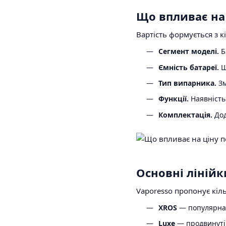
Що впливає на 
Вартість формується з к
Сегмент моделі.
Б
Ємність батареї.
Щ
Тип випарника.
Зм
Функції.
Наявність 
Комплектація.
Дод
Основні лінійк
Vaporesso пропонує кіль
XROS
— популярна с
Luxe
— продвинутіш