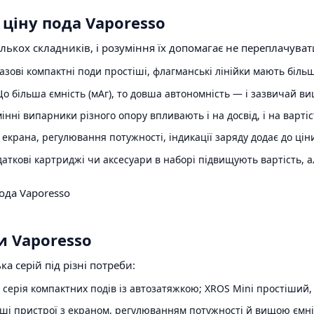
ціну пода Vaporesso
ількох складників, і розуміння їх допомагає не переплачув
азові компактні поди простіші, флагманські лінійки мають біл
о більша ємність (мАг), то довша автономність — і зазвичай ви
інні випарники різного опору впливають і на досвід, і на варті
екрана, регулювання потужності, індикації заряду додає до цін
аткові картриджі чи аксесуари в наборі підвищують вартість, а
и Vaporesso
ка серій під різні потреби:
ерія компактних подів із автозатяжкою; XROS Mini простіший, 
і пристрої з екраном, регулюванням потужності й вищою ємні