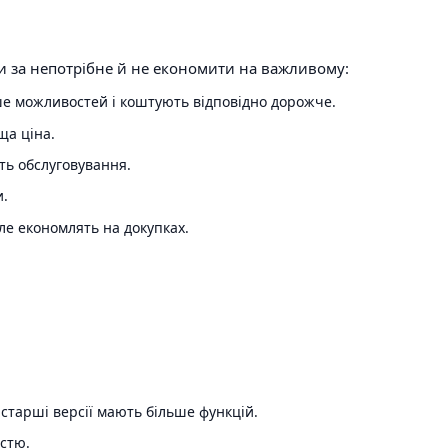
ати за непотрібне й не економити на важливому:
ьше можливостей і коштують відповідно дорожче.
ща ціна.
сть обслуговування.
и.
ле економлять на докупках.
старші версії мають більше функцій.
стю.