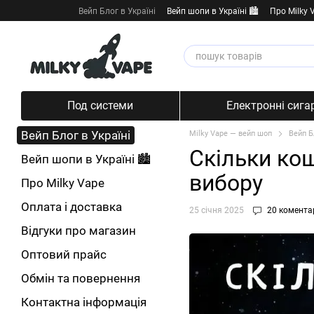
Перейти к основному контенту
Вейп Блог в Україні
Вейп шопи в Україні 🏙️
Про Milky 
Под системи
Електронні сига
Вейп Блог в Україні
Milky Vape — вейп шоп
Вейп Б
Скільки кош
Вейп шопи в Україні 🏙️
вибору
Про Milky Vape
Оплата і доставка
25 січня 2025
20 комента
Відгуки про магазин
Оптовий прайс
Обмін та повернення
Контактна інформація