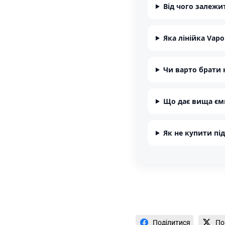
Від чого залежи
Яка лінійка Vap
Чи варто брати
Що дає вища ємн
Як не купити пі
Поділитися
По