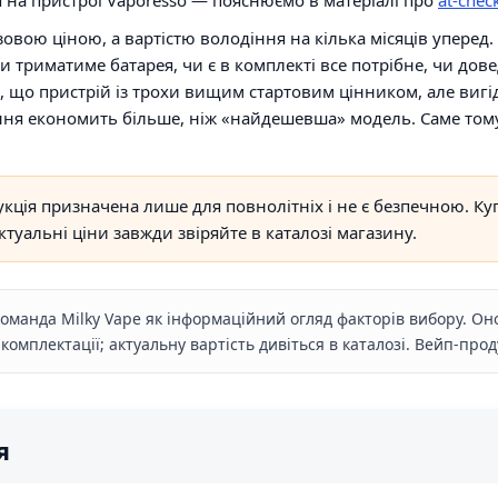
овою ціною, а вартістю володіння на кілька місяців уперед.
ки триматиме батарея, чи є в комплекті все потрібне, чи до
, що пристрій із трохи вищим стартовим цінником, але ви
ння економить більше, ніж «найдешевша» модель. Саме тому
кція призначена лише для повнолітніх і не є безпечною. Ку
туальні ціни завжди звіряйте в каталозі магазину.
команда Milky Vape як інформаційний огляд факторів вибору. Он
 комплектації; актуальну вартість дивіться в каталозі. Вейп-пр
я