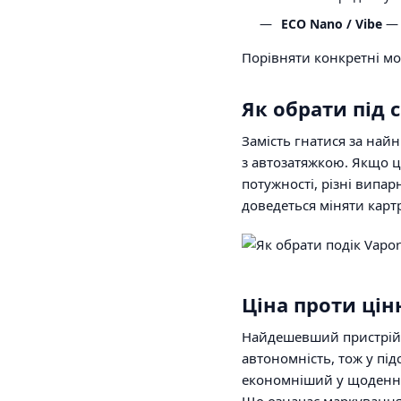
ECO Nano / Vibe
— 
Порівняти конкретні мо
Як обрати під 
Замість гнатися за най
з автозатяжкою. Якщо ц
потужності, різні випар
доведеться міняти картр
Ціна проти цін
Найдешевший пристрій 
автономність, тож у пі
економніший у щоденном
Що означає маркування 