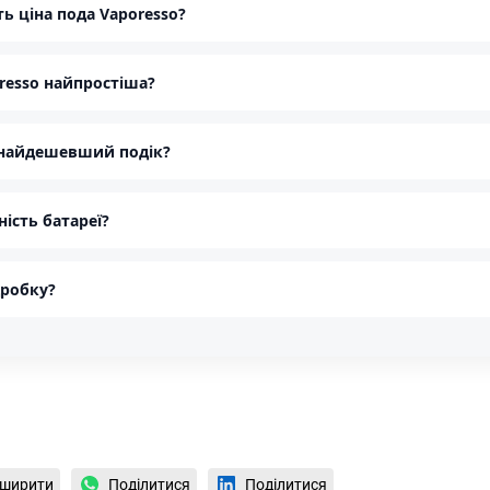
ть ціна пода Vaporesso?
oresso найпростіша?
 найдешевший подік?
ість батареї?
дробку?
ширити
Поділитися
Поділитися