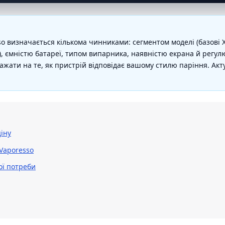
so визначається кількома чинниками: сегментом моделі (базові 
, ємністю батареї, типом випарника, наявністю екрана й регулю
важати на те, як пристрій відповідає вашому стилю паріння. Ак
іну
 Vaporesso
ої потреби