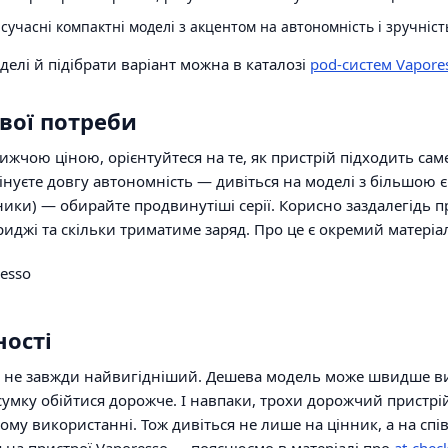
сучасні компактні моделі з акцентом на автономність і зручніст
делі й підібрати варіант можна в каталозі
pod-систем Vapore
свої потреби
нижчою ціною, орієнтуйтеся на те, як пристрій підходить са
інуєте довгу автономність — дивіться на моделі з більшою є
ники) — обирайте продвинутіші серії. Корисно заздалегідь п
иджі та скільки триматиме заряд. Про це є окремий матеріа
ності
не завжди найвигідніший. Дешева модель може швидше ви
дсумку обійтися дорожче. І навпаки, трохи дорожчий пристр
у використанні. Тож дивіться не лише на цінник, а на спі
на пристрої Vaporesso — пояснюємо в матеріалі про
at-chec