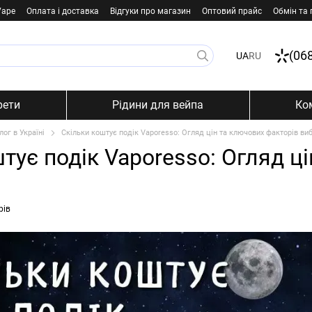
Vape
Оплата і доставка
Відгуки про магазин
Оптовий прайс
Обмін та
(06
UA
RU
рети
Рідини для вейпа
Ко
лог в Україні
Скільки коштує подік Vaporesso: Огляд цін та ключових факторів ви
тує подік Vaporesso: Огляд ц
рів