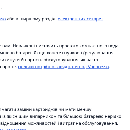
ь.
sso
або в ширшому розділі
електронних сигарет
.
ме вам. Новачкові вистачить простого компактного пода
мністю батареї. Якщо хочете гнучкості (регулювання
рикинути й вартість обслуговування: як часто
л про те,
скільки потрібно заряджати под Vaporesso
.
магати заміни картриджів чи мати меншу
ій із якіснішим випарником та більшою батареєю нерідко
ввідношення можливостей і витрат на обслуговування.
k у Vaporesso
.