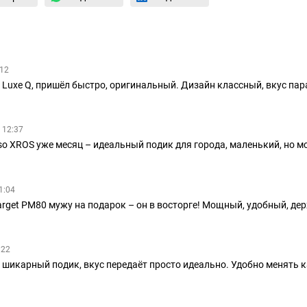
:12
 Luxe Q, пришёл быстро, оригинальный. Дизайн классный, вкус пар
 12:37
o XROS уже месяц – идеальный подик для города, маленький, но м
1:04
rget PM80 мужу на подарок – он в восторге! Мощный, удобный, держ
:22
– шикарный подик, вкус передаёт просто идеально. Удобно менять 