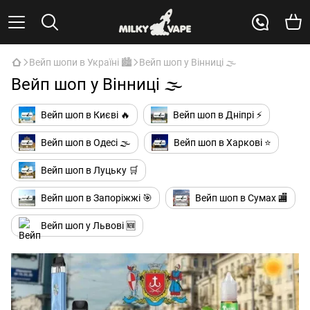
Вейп шопи в Україні 🏙️
Вейп шоп у Вінниці 🌫️
Вейп шоп у Вінниці 🌫️
Вейп шоп в Києві 🔥
Вейп шоп в Дніпрі ⚡
Вейп шоп в Одесі 🌫️
Вейп шоп в Харкові ⭐
Вейп шоп в Луцьку 🛒
Вейп шоп в Запоріжжі 🎯
Вейп шоп в Сумах 🏬
Вейп шоп у Львові 🆕