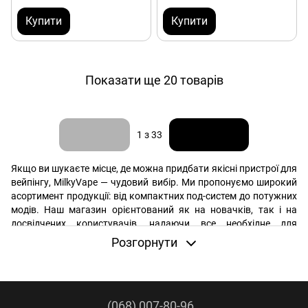
Купити
Купити
Показати ще 20 товарів
Назад
Вперед
1
з 33
Якщо ви шукаєте місце, де можна придбати якісні пристрої для
вейпінгу, MilkyVape — чудовий вибір. Ми пропонуємо широкий
асортимент продукції: від компактних под-систем до потужних
модів. Наш магазин орієнтований як на новачків, так і на
досвідчених користувачів, надаючи все необхідне для
комфортного використання електронних сигарет. У нас ви
Розгорнути
знайдете популярні
подіки
, різноманітні
жижі
, а також
відповідні
картриджі
та
іспаріки
.
(068) 007-80-96