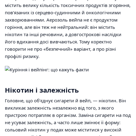
містить велику кількість токсичних продуктів згоряння,
повʼязаних із серцево-судинними й онкологічними
захворюваннями. Аерозоль вейпа не є продуктом
горіння, але він теж не нейтральний: він містить
нікотин та інші речовини, а довгострокові наслідки
його вдихання досі вивчаються. Тому коректно
говорити не про «безпечний» варіант, а про різні
профілі ризику.
Нікотин і залежність
Головне, що обʼєднує сигарети й вейп, — нікотин. Він
викликає залежність незалежно від того, з якого
пристрою потрапляє в організм. Заміна сигарети на под
не усуває залежність, а часто лише змінює її форму:
сольовий нікотин у подах може міститися у високій