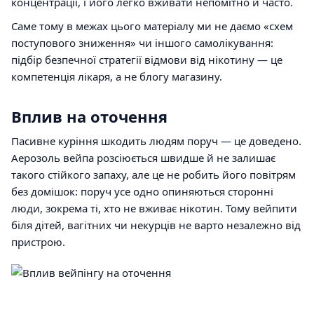
концентрації, і його легко вживати непомітно й часто.
Саме тому в межах цього матеріалу ми не даємо «схем
поступового зниження» чи іншого самолікування:
підбір безпечної стратегії відмови від нікотину — це
компетенція лікаря, а не блогу магазину.
Вплив на оточення
Пасивне куріння шкодить людям поруч — це доведено.
Аерозоль вейпа розсіюється швидше й не залишає
такого стійкого запаху, але це не робить його повітрям
без домішок: поруч усе одно опиняються сторонні
люди, зокрема ті, хто не вживає нікотин. Тому вейпити
біля дітей, вагітних чи некурців не варто незалежно від
пристрою.