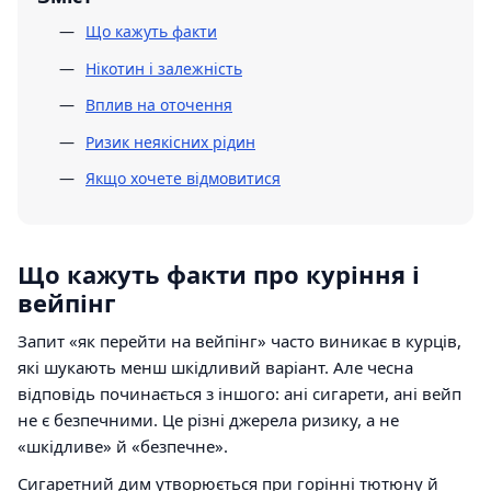
Що кажуть факти
Нікотин і залежність
Вплив на оточення
Ризик неякісних рідин
Якщо хочете відмовитися
Що кажуть факти про куріння і
вейпінг
Запит «як перейти на вейпінг» часто виникає в курців,
які шукають менш шкідливий варіант. Але чесна
відповідь починається з іншого: ані сигарети, ані вейп
не є безпечними. Це різні джерела ризику, а не
«шкідливе» й «безпечне».
Сигаретний дим утворюється при горінні тютюну й