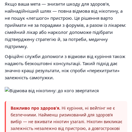
Якщо ваша мета — знизити шкоду для здоровʼя,
найнадійніший шлях — повна відмова від нікотину, а
не пошук «легшого» пристрою. Це рішення варто
приймати не за порадами з форумів, а разом із лікарем:
сімейний лікар або нарколог допоможе підібрати
підтверджену стратегію й, за потреби, медичну
підтримку.
Офіційні служби допомоги з відмови від куріння також
надають безкоштовні консультації. Такий підхід дає
значно кращі результати, ніж спроби «перехитрити»
залежність самотужки.
Важливо про здоровʼя.
Ні куріння, ні вейпінг не є
безпечними. Найменш ризикований для здоровʼя
вибір — не вживати нікотин узагалі. Нікотин викликає
залежність незалежно від пристрою, а довгострокові