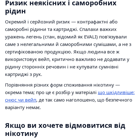
Ризик неякісних і саморобних
рідин
Окремий і серйозний ризик — контрафактні або
саморобні рідини та картриджі. Спалахи важких
уражень легень (стан, відомий як EVALI) повʼязували
саме з нелегальними й саморобними сумішами, а не з
сертифікованою продукцією. Якщо людина все ж
використовує вейп, критично важливо не додавати у
рідину сторонніх речовин і не купувати сумнівні
картриджі з рук.
Порівняння різних форм споживання нікотину —
окрема тема; про це є розбір у матеріалі
що шкідливіше:
снюс чи вейп
, де так само наголошено, що безпечного
варіанту немає.
Якщо ви хочете відмовитися від
нікотину