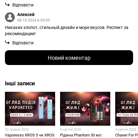
Відповісти
Алексей
08.10.2024 в 09:03
Никаких хлопот, стильный дизайн и море вкусов. Респект за
рекомендации!
Відповісти
Новий коментар
Інші записи
23 травня 2025
5 квітня 2025
4 квітня 2025
Vaporesso XROS 5 чи XROS
Рідина Phantom 30 мл:
Chaser For P