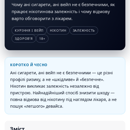
Чому ані сигарети, ані вейп не є безпечними, як
працює нікотинова залежність і чому відмову
варто обговорити з лікарем.
КУРІННЯ І ВЕЙП
НІКОТИН
ЗАЛЕЖНІСТЬ
ЗДОРОВʼЯ
18+
КОРОТКО Й ЧЕСНО
Ані сигарети, ані вейп не є безпечними — це різні
профілі ризику, а не «шкідливе» й «безпечне».
Нікотин викликає залежність незалежно від
пристрою. Найнадійніший спосіб знизити шкоду —
повна відмова від нікотину під наглядом лікаря, а не
пошук «легшого» девайса.
Зміст