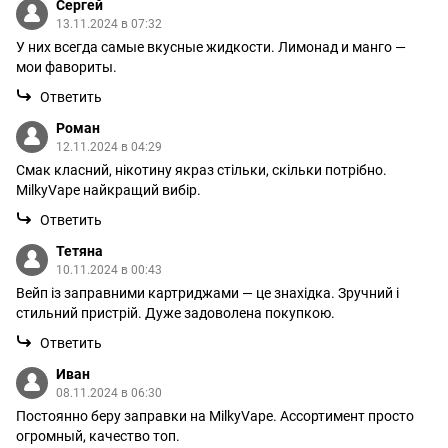
Сергей
13.11.2024 в 07:32
У них всегда самые вкусные жидкости. Лимонад и манго —
мои фавориты.
Ответить
Роман
12.11.2024 в 04:29
Смак класний, нікотину якраз стільки, скільки потрібно.
MilkyVape найкращий вибір.
Ответить
Тетяна
10.11.2024 в 00:43
Вейп із заправними картриджами — це знахідка. Зручний і
стильний пристрій. Дуже задоволена покупкою.
Ответить
Иван
08.11.2024 в 06:30
Постоянно беру заправки на MilkyVape. Ассортимент просто
огромный, качество топ.