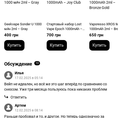
Geekvape Sonder U 1000
Стартовый набор Lost
Vaporesso XROS M
мАч 2ml – Gray
Vape Epoch 1000mAh –
1000mAh 2ml – Br
Joy Club
Gold
400 грн
700 грн
650 грн
Купить
Купить
Купить
Обсуждение
10
Илья
17.02.2025 в 05:14
Вейп не идеален, но всё же это шаг вперёд по сравнению со
снюсом. Уже три месяца пользуюсь пока никаких проблем
Ответить
Артем
12.02.2025 в 08:14
Раньше пробовал и то, и другое. Но теперь однозначно за