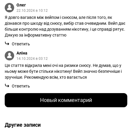
Олег
22.10.2024 в 10:12
Я довго вагався між вейпом і снюсом, але після того, як
дізнався про шкоду від снюсу, вибір став очевидним. Вейп дає
більше контролю над дозуванням нікотину, і це справді рятує.
Дякую за інформативну статтю
Ответить
Аліна
14.10.2024 в 03:12
Ця стаття відкрила мені очі на ризики снюсу. Не думав, що у
ньому може бути стільки нікотину! Вейп значно безпечніше і
зручніше. Рекомендую всім, хто вагається
Ответить
Новый комментарий
Другие записи