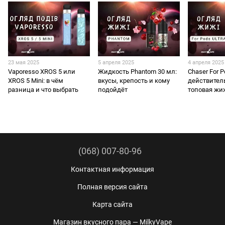
23 мая 2025
5 апреля 2025
4 апреля 2025
Vaporesso XROS 5 или
Жидкость Phantom 30 мл:
Chaser For P
XROS 5 Mini: в чём
вкусы, крепость и кому
действител
разница и что выбрать
подойдёт
топовая жи
(068) 007-80-96
Контактная информация
Полная версия сайта
Карта сайта
Магазин вкусного пара — MilkyVape