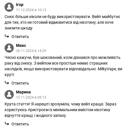
Ігор
11.12.2024 в 10:13
Снюс більше ніколи не буду використовувати. Вейп майбутнє
для тих, хто не готовий відмовитися від нікотину, але хоче
знизити шкоду
Ответить
Макс
26.11.2024 в 14:29
Чесно кажучи, був шокований, коли дізнався про можливість
раку від снюсу. З вейпом все простіше немає страшних
наслідків, якщо використовувати відповідально. MilkyVape, ви
круті
Ответить
Марина
15.11.2024 в 09:13
Крута стаття! Я нарешті зрозуміла, чому вейп краще. Зараз
користуюсь пристроєм із мінімальним вмістом нікотину
відчуття кращі, і жодного запаху
Ответить