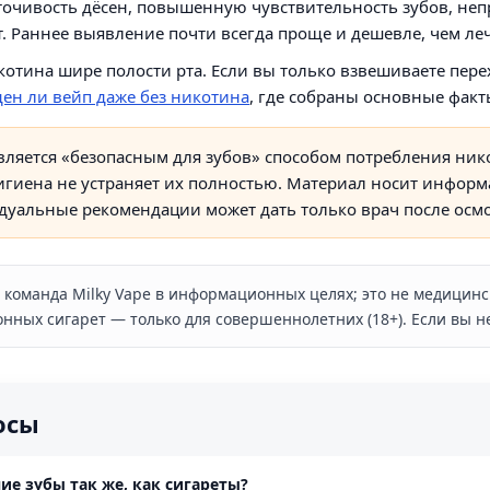
оточивость дёсен, повышенную чувствительность зубов, неп
. Раннее выявление почти всегда проще и дешевле, чем ле
котина шире полости рта. Если вы только взвешиваете перех
ден ли вейп даже без никотина
, где собраны основные фак
вляется «безопасным для зубов» способом потребления ник
гигиена не устраняет их полностью. Материал носит инфор
дуальные рекомендации может дать только врач после осмо
команда Milky Vape в информационных целях; это не медицинс
нных сигарет — только для совершеннолетних (18+). Если вы н
осы
ие зубы так же, как сигареты?