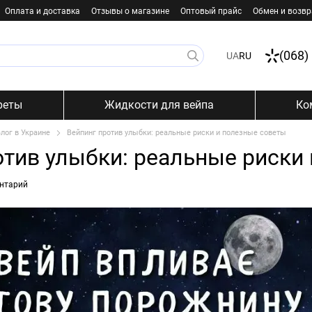
Оплата и доставка
Отзывы о магазине
Оптовый прайс
Обмен и возвр
(068)
UA
RU
реты
Жидкости для вейпа
Ко
лог в Украине
Вейпинг против улыбки: реальные риски и полезные советы
отив улыбки: реальные риски
нтарий