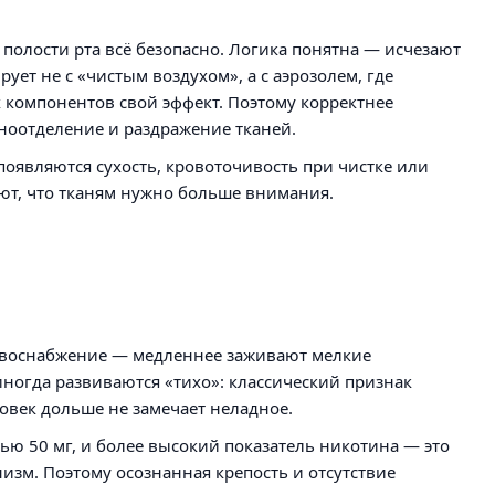
я полости рта всё безопасно. Логика понятна — исчезают
ует не с «чистым воздухом», а с аэрозолем, где
х компонентов свой эффект. Поэтому корректнее
ноотделение и раздражение тканей.
 появляются сухость, кровоточивость при чистке или
ют, что тканям нужно больше внимания.
ровоснабжение — медленнее заживают мелкие
иногда развиваются «тихо»: классический признак
овек дольше не замечает неладное.
ью 50 мг, и более высокий показатель никотина — это
низм. Поэтому осознанная крепость и отсутствие