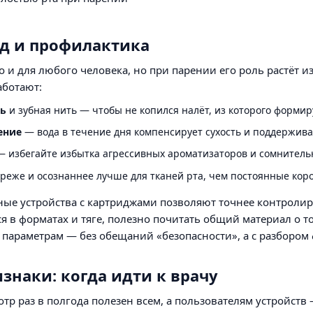
д и профилактика
то и для любого человека, но при парении его роль растёт 
аботают:
нь
и зубная нить — чтобы не копился налёт, из которого формир
ение
— вода в течение дня компенсирует сухость и поддержив
 избегайте избытка агрессивных ароматизаторов и сомнитель
реже и осознаннее лучше для тканей рта, чем постоянные коро
ые устройства с картриджами позволяют точнее контролиро
ся в форматах и тяге, полезно почитать общий материал о т
параметрам — без обещаний «безопасности», а с разбором 
знаки: когда идти к врачу
р раз в полгода полезен всем, а пользователям устройств —