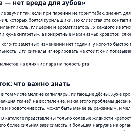
 — нет вреда для зубов»
ие звучит так: если при парении не горит табак, значит, дл
ия, которых боятся курильщики. Но слизистая рта контактир
иленгликоль, глицерин и ароматизаторы. У каждого из эти
ли хуже сигареты», а конкретные механизмы: кровоток, слю
 У кого-то заметных изменений нет годами, у кого-то быстро
ьность. Эти сигналы игнорировать не стоит: они показыва
ок: что важно знать
, в том числе мелкие капилляры, питающие дёсны. Хуже к
еакция тканей на воспаление. Из-за этого проблемы дёсен 
ие и кровоточивость, может быть менее выраженным, и чел
 В каталоге представлены только солевые жидкости крепост
сего более сильная зависимость и большая нагрузка на орга