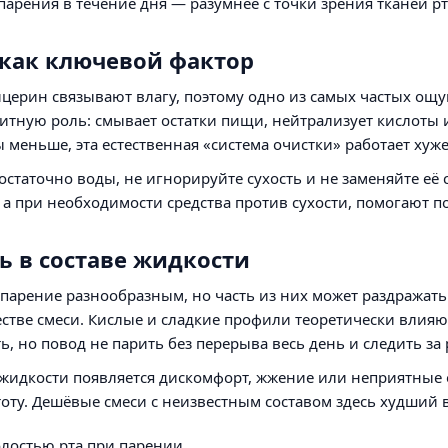
арения в течение дня — разумнее с точки зрения тканей рт
 как ключевой фактор
церин связывают влагу, поэтому одно из самых частых ощу
тную роль: смывает остатки пищи, нейтрализует кислоты 
 меньше, эта естественная «система очистки» работает хуже
остаточно воды, не игнорируйте сухость и не заменяйте е
 а при необходимости средства против сухости, помогают п
ь в составе жидкости
парение разнообразным, но часть из них может раздражать
стве смеси. Кислые и сладкие профили теоретически влияют
ь, но повод не парить без перерыва весь день и следить за
 жидкости появляется дискомфорт, жжение или неприятные 
тоту. Дешёвые смеси с неизвестным составом здесь худший 