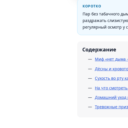
КОРОТКО
Пар без табачного ды
раздражать слизистую.
регулярный осмотр у с
Содержание
Миф «нет дыма —
Дёсны и кровото
Сухость во рту 
На что смотреть
Домашний уход 
Тревожные призн